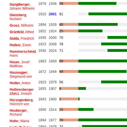
1876
1938
39
Ganglberger
,
Johann Wilhelm
1910
2001
91
Glanzberg
,
Norbert
1894
1939
40
Grosz
, Wilhelm
1852
1924
25
Grünfeld
, Alfred
1930
2000
70
Gulda
, Friedrich
1923
2008
78
Halletz
, Erwin
1930
2024
71
Hammerschmid
,
Hans
1883
1959
60
Hauer
, Josef
Matthias
1872
1948
49
Hausegger
,
Siegmund von
1923
1979
56
Heiller
, Anton
1855
1907
8
Hellmesberger
(Jun.)
, Joseph
1843
1900
1
Herzogenberg
,
Heinrich von
1850
1914
15
Heuberger
,
Richard
1894
1977
78
Hofer
, Maria
1904
1978
74