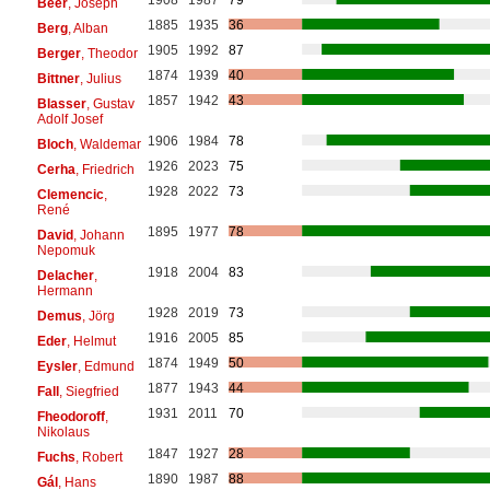
Beer
, Joseph
1885
1935
36
Berg
, Alban
1905
1992
87
Berger
, Theodor
1874
1939
40
Bittner
, Julius
1857
1942
43
Blasser
, Gustav
Adolf Josef
1906
1984
78
Bloch
, Waldemar
1926
2023
75
Cerha
, Friedrich
1928
2022
73
Clemencic
,
René
1895
1977
78
David
, Johann
Nepomuk
1918
2004
83
Delacher
,
Hermann
1928
2019
73
Demus
, Jörg
1916
2005
85
Eder
, Helmut
1874
1949
50
Eysler
, Edmund
1877
1943
44
Fall
, Siegfried
1931
2011
70
Fheodoroff
,
Nikolaus
1847
1927
28
Fuchs
, Robert
1890
1987
88
Gál
, Hans