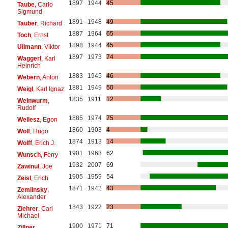
1897
1944
45
Taube
, Carlo
Sigmund
1891
1948
49
Tauber
, Richard
1887
1964
65
Toch
, Ernst
1898
1944
45
Ullmann
, Viktor
1897
1973
74
Waggerl
, Karl
Heinrich
1883
1945
46
Webern
, Anton
1881
1949
50
Weigl
, Karl Ignaz
1835
1911
12
Weinwurm
,
Rudolf
1885
1974
75
Wellesz
, Egon
1860
1903
4
Wolf
, Hugo
1874
1913
14
Wolff
, Erich J.
1901
1963
62
Wunsch
, Ferry
1932
2007
69
Zawinul
, Joe
1905
1959
54
Zeisl
, Erich
1871
1942
43
Zemlinsky
,
Alexander
1843
1922
23
Ziehrer
, Carl
Michael
1900
1971
71
Zillner
,