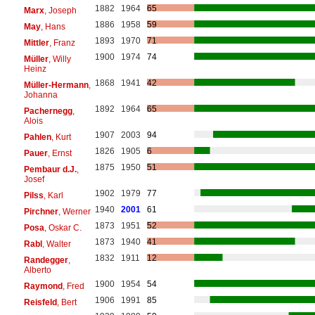
1882
1964
65
Marx
, Joseph
1886
1958
59
May
, Hans
1893
1970
71
Mittler
, Franz
1900
1974
74
Müller
, Willy
Heinz
1868
1941
42
Müller-Hermann
,
Johanna
1892
1964
65
Pachernegg
,
Alois
1907
2003
94
Pahlen
, Kurt
1826
1905
6
Pauer
, Ernst
1875
1950
51
Pembaur d.J.
,
Josef
1902
1979
77
Pilss
, Karl
1940
2001
61
Pirchner
, Werner
1873
1951
52
Posa
, Oskar C.
1873
1940
41
Rabl
, Walter
1832
1911
12
Randegger
,
Alberto
1900
1954
54
Raymond
, Fred
1906
1991
85
Reisfeld
, Bert