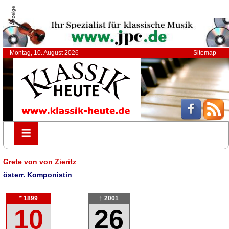
Anzeige
Montag, 10. August 2026
Sitemap
≡
≡
Grete von von Zieritz
österr. Komponistin
* 1899
† 2001
10
26