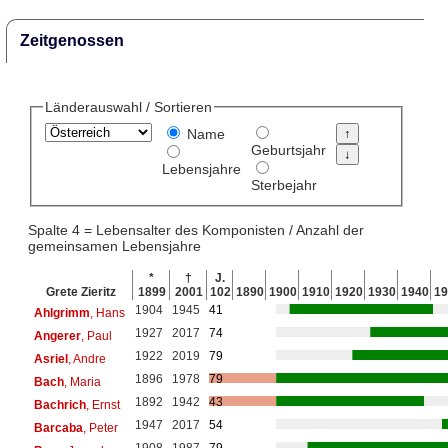
Zeitgenossen
Länderauswahl / Sortieren
Name
Geburtsjahr
Lebensjahre
Sterbejahr
Spalte 4 = Lebensalter des Komponisten / Anzahl der
gemeinsamen Lebensjahre
*
†
J.
Grete Zieritz
1899
2001
102
1890
1900
1910
1920
1930
1940
19
1904
1945
41
Ahlgrimm
, Hans
1927
2017
74
Angerer
, Paul
1922
2019
79
Asriel
, Andre
1896
1978
79
Bach
, Maria
1892
1942
43
Bachrich
, Ernst
1947
2017
54
Barcaba
, Peter
1908
1987
79