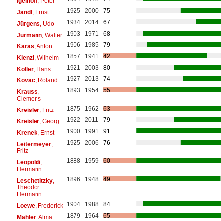
Igelhoff
, Peter
1925
2000
75
Jandl
, Ernst
1934
2014
67
Jürgens
, Udo
1903
1971
68
Jurmann
, Walter
1906
1985
79
Karas
, Anton
1857
1941
42
Kienzl
, Wilhelm
1921
2003
80
Koller
, Hans
1927
2013
74
Kovac
, Roland
1893
1954
55
Krauss
,
Clemens
1875
1962
63
Kreisler
, Fritz
1922
2011
79
Kreisler
, Georg
1900
1991
91
Krenek
, Ernst
1925
2006
76
Leitermeyer
,
Fritz
1888
1959
60
Leopoldi
,
Hermann
1896
1948
49
Leschetitzky
,
Theodor
Hermann
1904
1988
84
Loewe
, Frederick
1879
1964
65
Mahler
, Alma