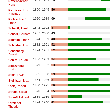
1939
1989
50
Rettenbacher
,
Hans
1860
1945
46
Reznicek
, Emil
Nikolaus
1920
1989
69
Richter Herf
,
Franz
1842
1902
3
Schantl
, Josef
1957
2000
43
Schedl
, Gerhard
1874
1939
40
Schmidt
, Franz
1882
1951
52
Schnabel
, Artur
1874
1951
52
Schönberg
,
Arnold
1856
1933
34
Schütt
, Eduard
1879
1952
53
Sieczynski
,
Rudolf
1885
1958
59
Stein
, Erwin
1864
1936
37
Steinitzer
, Max
1880
1975
76
Stolz
, Robert
1870
1954
55
Straus
, Oscar
1835
1916
17
Strauß
, Eduard
1874
1940
41
Streicher
,
Theodor