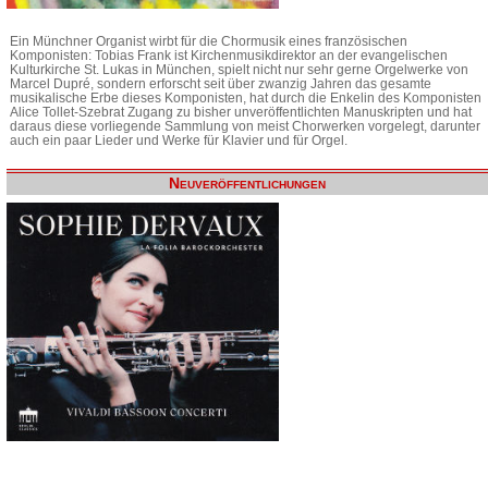
Ein Münchner Organist wirbt für die Chormusik eines französischen
Komponisten: Tobias Frank ist Kirchenmusikdirektor an der evangelischen
Kulturkirche St. Lukas in München, spielt nicht nur sehr gerne Orgelwerke von
Marcel Dupré, sondern erforscht seit über zwanzig Jahren das gesamte
musikalische Erbe dieses Komponisten, hat durch die Enkelin des Komponisten
Alice Tollet-Szebrat Zugang zu bisher unveröffentlichten Manuskripten und hat
daraus diese vorliegende Sammlung von meist Chorwerken vorgelegt, darunter
auch ein paar Lieder und Werke für Klavier und für Orgel.
Neuveröffentlichungen