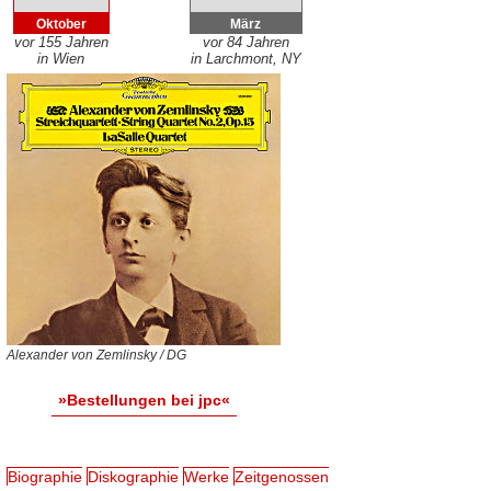
Oktober
März
vor 155 Jahren
vor 84 Jahren
in Wien
in Larchmont, NY
Alexander von Zemlinsky / DG
»Bestellungen bei jpc«
Biographie
Diskographie
Werke
Zeitgenossen