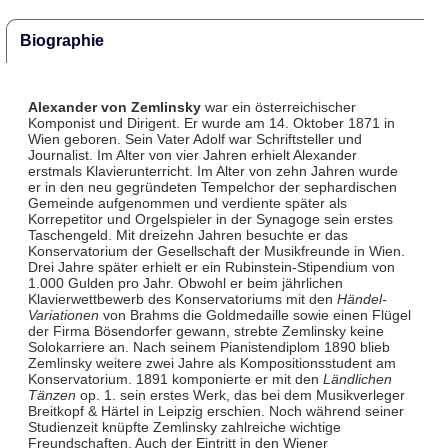
Biographie
Alexander von Zemlinsky
war ein österreichischer
Komponist und Dirigent. Er wurde am 14. Oktober 1871 in
Wien geboren. Sein Vater Adolf war Schriftsteller und
Journalist. Im Alter von vier Jahren erhielt Alexander
erstmals Klavierunterricht. Im Alter von zehn Jahren wurde
er in den neu gegründeten Tempelchor der sephardischen
Gemeinde aufgenommen und verdiente später als
Korrepetitor und Orgelspieler in der Synagoge sein erstes
Taschengeld. Mit dreizehn Jahren besuchte er das
Konservatorium der Gesellschaft der Musikfreunde in Wien.
Drei Jahre später erhielt er ein Rubinstein-Stipendium von
1.000 Gulden pro Jahr. Obwohl er beim jährlichen
Klavierwettbewerb des Konservatoriums mit den
Händel-
Variationen
von Brahms die Goldmedaille sowie einen Flügel
der Firma Bösendorfer gewann, strebte Zemlinsky keine
Solokarriere an. Nach seinem Pianistendiplom 1890 blieb
Zemlinsky weitere zwei Jahre als Kompositionsstudent am
Konservatorium. 1891 komponierte er mit den
Ländlichen
Tänzen
op. 1. sein erstes Werk, das bei dem Musikverleger
Breitkopf & Härtel in Leipzig erschien. Noch während seiner
Studienzeit knüpfte Zemlinsky zahlreiche wichtige
Freundschaften. Auch der Eintritt in den Wiener