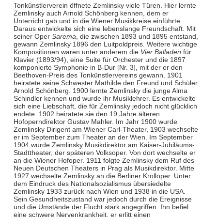
Tonkünstlerverein öffnete Zemlinsky viele Türen. Hier lernte
Zemlinsky auch Arnold Schönberg kennen, dem er
Unterricht gab und in die Wiener Musikkreise einführte.
Daraus entwickelte sich eine lebenslange Freundschaft. Mit
seiner Oper
Sarema
, die zwischen 1893 und 1895 entstand,
gewann Zemlinsky 1896 den Luitpoldpreis. Weitere wichtige
Kompositionen waren unter anderem die
Vier Balladen
für
Klavier (1893/94), eine Suite für Orchester und die 1897
komponierte Symphonie in B-Dur [Nr. 3], mit der er den
Beethoven-Preis des Tonkünstlervereins gewann. 1901
heiratete seine Schwester Mathilde den Freund und Schüler
Arnold Schönberg. 1900 lernte Zemlinsky die junge Alma
Schindler kennen und wurde ihr Musiklehrer. Es entwickelte
sich eine Liebschaft, die für Zemlinsky jedoch nicht glücklich
endete. 1902 heiratete sie den 19 Jahre älteren
Hofoperndirektor Gustav Mahler. Im Jahr 1900 wurde
Zemlinsky Dirigent am Wiener Carl-Theater, 1903 wechselte
er im September zum Theater an der Wien. Im September
1904 wurde Zemlinsky Musikdirektor am Kaiser-Jubiläums-
Stadttheater, der späteren Volksoper. Von dort wechselte er
an die Wiener Hofoper. 1911 folgte Zemlinsky dem Ruf des
Neuen Deutschen Theaters in Prag als Musikdirektor. Mitte
1927 wechselte Zemlinsky an die Berliner Krolloper. Unter
dem Eindruck des Nationalsozialismus übersiedelte
Zemlinsky 1933 zurück nach Wien und 1938 in die USA.
Sein Gesundheitszustand war jedoch durch die Ereignisse
und die Umstände der Flucht stark angegriffen. Ihn befiel
eine schwere Nervenkrankheit, er erlitt einen