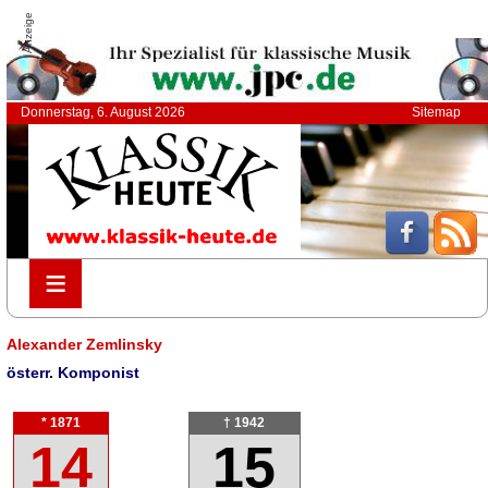
Anzeige
Donnerstag, 6. August 2026
Sitemap
≡
≡
Alexander Zemlinsky
österr. Komponist
* 1871
† 1942
14
15