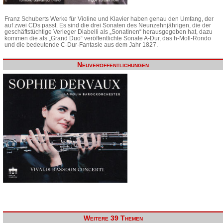
Franz Schuberts Werke für Violine und Klavier haben genau den Umfang, der
auf zwei CDs passt. Es sind die drei Sonaten des Neunzehnjährigen, die der
geschäftstüchtige Verleger Diabelli als „Sonatinen“ herausgegeben hat, dazu
kommen die als „Grand Duo“ veröffentlichte Sonate A-Dur, das h-Moll-Rondo
und die bedeutende C-Dur-Fantasie aus dem Jahr 1827.
Neuveröffentlichungen
Weitere 39 Themen