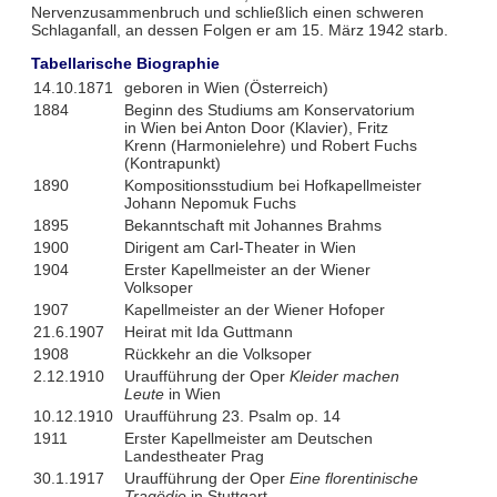
Nervenzusammenbruch und schließlich einen schweren
Schlaganfall, an dessen Folgen er am 15. März 1942 starb.
Tabellarische Biographie
14.10.1871
geboren in Wien (Österreich)
1884
Beginn des Studiums am Konservatorium
in Wien bei Anton Door (Klavier), Fritz
Krenn (Harmonielehre) und Robert Fuchs
(Kontrapunkt)
1890
Kompositionsstudium bei Hofkapellmeister
Johann Nepomuk Fuchs
1895
Bekanntschaft mit Johannes Brahms
1900
Dirigent am Carl-Theater in Wien
1904
Erster Kapellmeister an der Wiener
Volksoper
1907
Kapellmeister an der Wiener Hofoper
21.6.1907
Heirat mit Ida Guttmann
1908
Rückkehr an die Volksoper
2.12.1910
Uraufführung der Oper
Kleider machen
Leute
in Wien
10.12.1910
Uraufführung 23. Psalm op. 14
1911
Erster Kapellmeister am Deutschen
Landestheater Prag
30.1.1917
Uraufführung der Oper
Eine florentinische
Tragödie
in Stuttgart