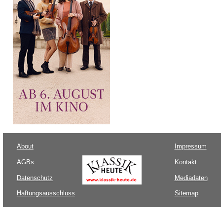
About
Impressum
AGBs
Kontakt
Datenschutz
Mediadaten
Haftungsausschluss
Sitemap