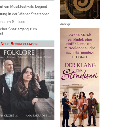
rrhein Musikfestivals beginnt
rung in der Wiener Staatsoper
en zum Schluss
Anzeige
scher Spaziergang zum
rt
Neue Besprechungen