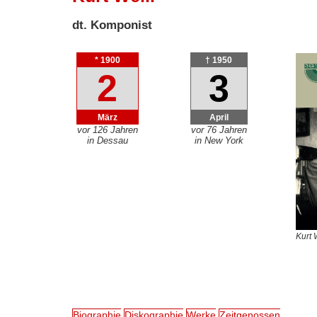
dt. Komponist
* 1900
† 1950
2
3
März
April
vor 126 Jahren
vor 76 Jahren
in Dessau
in New York
Kurt W
Biographie
Diskographie
Werke
Zeitgenossen