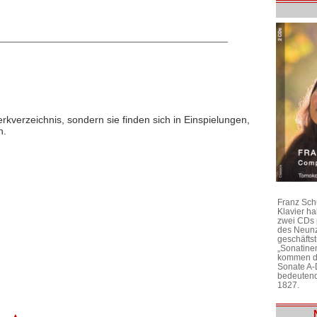
rkverzeichnis, sondern sie finden sich in Einspielungen,
n.
Franz Sch
Klavier h
zwei CDs 
des Neunz
geschäftst
„Sonatine
kommen di
Sonate A-
bedeutend
1827.