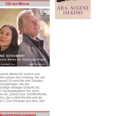
CD der Woche
uberts Werke für Violine und
aben genau den Umfang, der auf
passt. Es sind die drei Sonaten
ehnjährigen, die der
üchtige Verleger Diabelli als
n“ herausgegeben hat, dazu
e als „Grand Duo“ veröffentlichte
Dur, das h-Moll-Rondo und die
e C-Dur-Fantasie aus dem Jahr
Neuveröffentlichungen