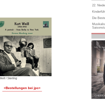
22. Niede
Kinderfüh
Die Best
Musikali
Saisonsta
eill / Sterling
»Bestellungen bei jpc«