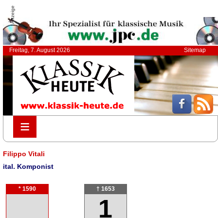
Anzeige
Freitag, 7. August 2026
Sitemap
≡
≡
Filippo Vitali
ital. Komponist
* 1590
† 1653
1