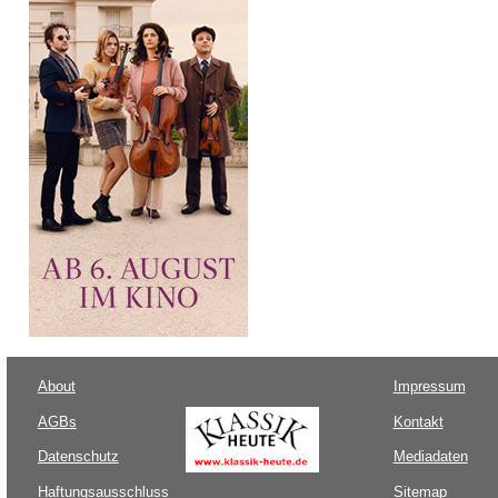
About
Impressum
AGBs
Kontakt
Datenschutz
Mediadaten
Haftungsausschluss
Sitemap