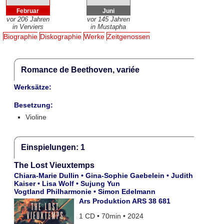
Februar
Juni
vor 206 Jahren
vor 145 Jahren
in Verviers
in Mustapha
Biographie
Diskographie
Werke
Zeitgenossen
Romance de Beethoven, variée
Werksätze:
Besetzung:
Violine
Einspielungen: 1
The Lost Vieuxtemps
Chiara-Marie Dullin • Gina-Sophie Gaebelein • Judith
Kaiser • Lisa Wolf • Sujung Yun
Vogtland Philharmonie • Simon Edelmann
Ars Produktion ARS 38 681
1 CD • 70min • 2024