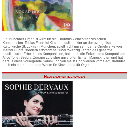
Ein Münchner Organist wirbt für die Chormusik eines französischen
Komponisten: Tobias Frank ist Kirchenmusikdirektor an der evangelischen
Kulturkirche St. Lukas in München, spielt nicht nur sehr gerne Orgelwerke von
Marcel Dupré, sondern erforscht seit über zwanzig Jahren das gesamte
musikalische Erbe dieses Komponisten, hat durch die Enkelin des Komponisten
Alice Tollet-Szebrat Zugang zu bisher unveröffentlichten Manuskripten und hat
daraus diese vorliegende Sammlung von meist Chorwerken vorgelegt, darunter
auch ein paar Lieder und Werke für Klavier und für Orgel.
Neuveröffentlichungen