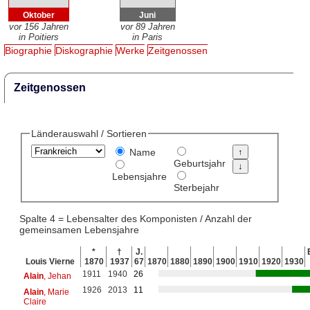
Oktober
Juni
vor 156 Jahren
vor 89 Jahren
in Poitiers
in Paris
Biographie
Diskographie
Werke
Zeitgenossen
Zeitgenossen
Länderauswahl / Sortieren
Name
Geburtsjahr
Lebensjahre
Sterbejahr
Spalte 4 = Lebensalter des Komponisten / Anzahl der
gemeinsamen Lebensjahre
*
†
J.
Louis Vierne
1870
1937
67
1870
1880
1890
1900
1910
1920
1930
1911
1940
26
Alain
, Jehan
1926
2013
11
Alain
, Marie
Claire