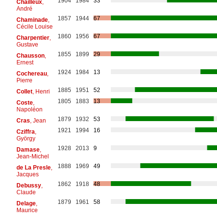
1904
1984
33
Chailleux
,
André
1857
1944
67
Chaminade
,
Cécile Louise
1860
1956
67
Charpentier
,
Gustave
1855
1899
29
Chausson
,
Ernest
1924
1984
13
Cochereau
,
Pierre
1885
1951
52
Collet
, Henri
1805
1883
13
Coste
,
Napoléon
1879
1932
53
Cras
, Jean
1921
1994
16
Cziffra
,
György
1928
2013
9
Damase
,
Jean-Michel
1888
1969
49
de La Presle
,
Jacques
1862
1918
48
Debussy
,
Claude
1879
1961
58
Delage
,
Maurice