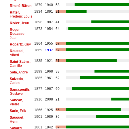
1879
1940
58
Rhené-Bâton
,
1834
1891
21
Ritter
,
Frédéric Louis
1896
1987
41
Rivier
, Jean
1873
1954
64
Roger-
Ducasse
,
Jean
1864
1955
67
Ropartz
, Guy
1869
1937
67
Roussel
,
Albert
1835
1921
51
Saint-Saëns
,
Camille
1899
1968
38
Sala
, André
1885
1961
52
Salzedo
,
Carlos
1877
1967
60
Samazeuilh
,
Gustave
1916
2008
21
Sancan
,
Pierre
1866
1925
55
Satie
, Erik
1901
1989
36
Sauguet
,
Henri
1861
1942
67
Savard
,