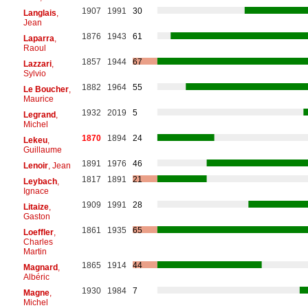
1907
1991
30
Langlais
,
Jean
1876
1943
61
Laparra
,
Raoul
1857
1944
67
Lazzari
,
Sylvio
1882
1964
55
Le Boucher
,
Maurice
1932
2019
5
Legrand
,
Michel
1870
1894
24
Lekeu
,
Guillaume
1891
1976
46
Lenoir
, Jean
1817
1891
21
Leybach
,
Ignace
1909
1991
28
Litaize
,
Gaston
1861
1935
65
Loeffler
,
Charles
Martin
1865
1914
44
Magnard
,
Albéric
1930
1984
7
Magne
,
Michel