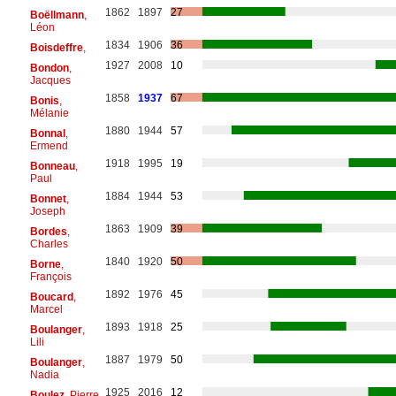
1862
1897
27
Boëllmann
,
Léon
1834
1906
36
Boisdeffre
,
1927
2008
10
Bondon
,
Jacques
1858
1937
67
Bonis
,
Mélanie
1880
1944
57
Bonnal
,
Ermend
1918
1995
19
Bonneau
,
Paul
1884
1944
53
Bonnet
,
Joseph
1863
1909
39
Bordes
,
Charles
1840
1920
50
Borne
,
François
1892
1976
45
Boucard
,
Marcel
1893
1918
25
Boulanger
,
Lili
1887
1979
50
Boulanger
,
Nadia
1925
2016
12
Boulez
, Pierre