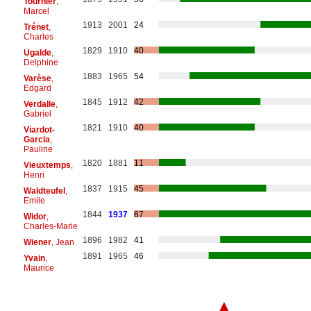
Tournier
,
Marcel
1913
2001
24
Trénet
,
Charles
1829
1910
40
Ugalde
,
Delphine
1883
1965
54
Varèse
,
Edgard
1845
1912
42
Verdalle
,
Gabriel
1821
1910
40
Viardot-
Garcia
,
Pauline
1820
1881
11
Vieuxtemps
,
Henri
1837
1915
45
Waldteufel
,
Emile
1844
1937
67
Widor
,
Charles-Marie
1896
1982
41
Wiener
, Jean
1891
1965
46
Yvain
,
Maurice
▲