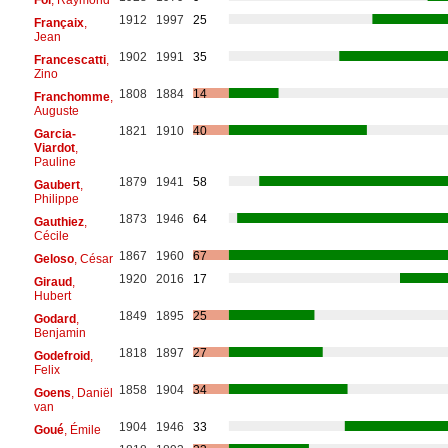
1912
1997
25
Françaix
,
Jean
1902
1991
35
Francescatti
,
Zino
1808
1884
14
Franchomme
,
Auguste
1821
1910
40
Garcia-
Viardot
,
Pauline
1879
1941
58
Gaubert
,
Philippe
1873
1946
64
Gauthiez
,
Cécile
1867
1960
67
Geloso
, César
1920
2016
17
Giraud
,
Hubert
1849
1895
25
Godard
,
Benjamin
1818
1897
27
Godefroid
,
Felix
1858
1904
34
Goens
, Daniël
van
1904
1946
33
Goué
, Émile