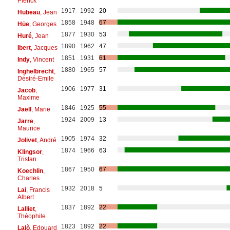
Pierick
1917
1992
20
Hubeau
, Jean
1858
1948
67
Hüe
, Georges
1877
1930
53
Huré
, Jean
1890
1962
47
Ibert
, Jacques
1851
1931
61
Indy
, Vincent
1880
1965
57
Inghelbrecht
,
Désiré-Emile
1906
1977
31
Jacob
,
Maxime
1846
1925
55
Jaëll
, Marie
1924
2009
13
Jarre
,
Maurice
1905
1974
32
Jolivet
, André
1874
1966
63
Klingsor
,
Tristan
1867
1950
67
Koechlin
,
Charles
1932
2018
5
Lai
, Francis
Albert
1837
1892
22
Lalliet
,
Théophile
1823
1892
22
Lalò
, Edouard