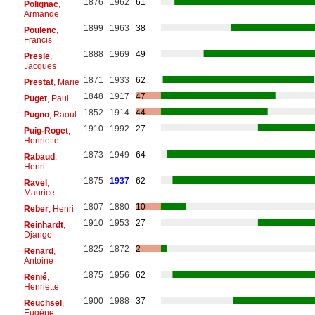
1876
1962
61
Polignac
,
Armande
1899
1963
38
Poulenc
,
Francis
1888
1969
49
Presle
,
Jacques
1871
1933
62
Prestat
, Marie
1848
1917
47
Puget
, Paul
1852
1914
44
Pugno
, Raoul
1910
1992
27
Puig-Roget
,
Henriette
1873
1949
64
Rabaud
,
Henri
1875
1937
62
Ravel
,
Maurice
1807
1880
10
Reber
, Henri
1910
1953
27
Reinhardt
,
Django
1825
1872
2
Renard
,
Antoine
1875
1956
62
Renié
,
Henriette
1900
1988
37
Reuchsel
,
Eugène