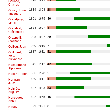
1818
1893
23
Gounod
,
Charles
1819
1898
28
Gouvy
, Louis
Théodore
1891
1975
46
Grandjany
,
Marcel
1828
1907
37
Grandval
,
Clémence de
1908
1997
29
Grappelli
,
Stéphane
1930
2019
7
Guillou
, Jean
1837
1911
41
Guilmant
,
Félix
Alexandre
1845
1912
42
Hasselmans
,
Alphonse
1886
1978
51
Heger
, Robert
1830
1911
41
Herman
,
Jules
1847
1903
33
Holmès
,
Augusta
1892
1955
45
Honegger
,
Arthur
1929
2021
8
Houdy
,