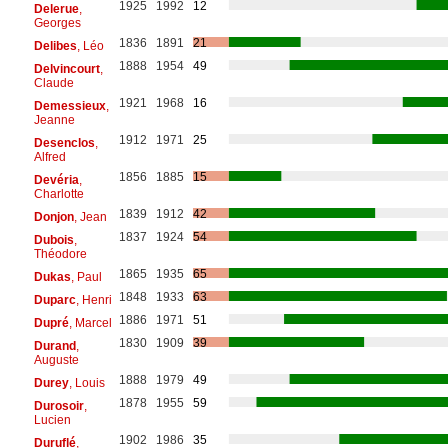
1925
1992
12
Delerue
,
Georges
1836
1891
21
Delibes
, Léo
1888
1954
49
Delvincourt
,
Claude
1921
1968
16
Demessieux
,
Jeanne
1912
1971
25
Desenclos
,
Alfred
1856
1885
15
Devéria
,
Charlotte
1839
1912
42
Donjon
, Jean
1837
1924
54
Dubois
,
Théodore
1865
1935
65
Dukas
, Paul
1848
1933
63
Duparc
, Henri
1886
1971
51
Dupré
, Marcel
1830
1909
39
Durand
,
Auguste
1888
1979
49
Durey
, Louis
1878
1955
59
Durosoir
,
Lucien
1902
1986
35
Duruflé
,