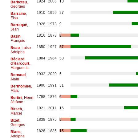
1924
2006
13
Barboteu
,
Georges
1910
1999
27
Barraine
,
Elsa
1928
1973
9
Barraqué
,
Jean
1816
1878
8
Bazin
,
François
1850
1927
57
Beau
, Luise
Adolpha
1884
1964
53
Béclard
d'Harcourt
,
Marguerite
1932
2020
5
Bernaud
,
Alain
1906
1991
31
Berthomieu
,
Marc
1798
1876
6
Bertini
, Henri
Jérôme
1921
2011
16
Bitsch
,
Marcel
1838
1875
5
Bizet
,
Georges
1828
1885
15
Blanc
,
Adolphe