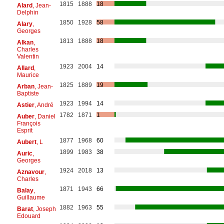
1815
1888
18
Alard
, Jean-
Delphin
1850
1928
58
Alary
,
Georges
1813
1888
18
Alkan
,
Charles
Valentin
1923
2004
14
Allard
,
Maurice
1825
1889
19
Arban
, Jean-
Baptiste
1923
1994
14
Astier
, André
1782
1871
1
Auber
, Daniel
François
Esprit
1877
1968
60
Aubert
, L
1899
1983
38
Auric
,
Georges
1924
2018
13
Aznavour
,
Charles
1871
1943
66
Balay
,
Guillaume
1882
1963
55
Barat
, Joseph
Edouard