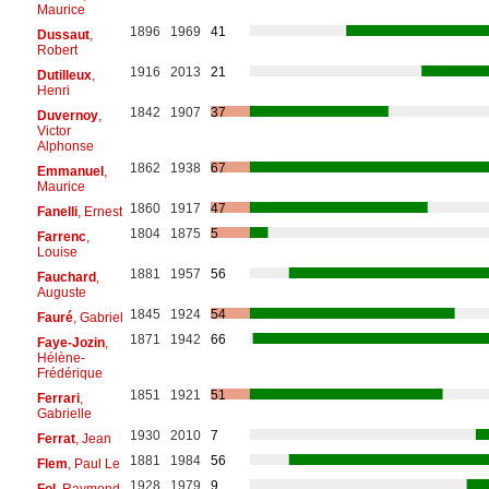
Maurice
1896
1969
41
Dussaut
,
Robert
1916
2013
21
Dutilleux
,
Henri
1842
1907
37
Duvernoy
,
Victor
Alphonse
1862
1938
67
Emmanuel
,
Maurice
1860
1917
47
Fanelli
, Ernest
1804
1875
5
Farrenc
,
Louise
1881
1957
56
Fauchard
,
Auguste
1845
1924
54
Fauré
, Gabriel
1871
1942
66
Faye-Jozin
,
Hélène-
Frédérique
1851
1921
51
Ferrari
,
Gabrielle
1930
2010
7
Ferrat
, Jean
1881
1984
56
Flem
, Paul Le
1928
1979
9
Fol
, Raymond