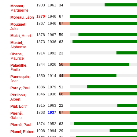
1903
1961
34
Monnot
,
Marguerite
1870
1946
67
Moreau
, Léon
1867
1946
67
Mouquet
,
Jules
1878
1967
59
Mulet
, Henri
1873
1936
63
Mustel
,
Alphonse
1914
1992
23
Ohana
,
Maurice
1844
1926
56
Paladilhe
,
Émile
1850
1914
44
Pannequin
,
Jean
1886
1979
51
Paray
, Paul
1846
1936
66
Périlhou
,
Albert
1915
1963
22
Piaf
, Edith
1863
1937
67
Pierné
,
Gabriel
1874
1952
63
Pierné
, Paul
1908
1994
29
Planel
, Robert