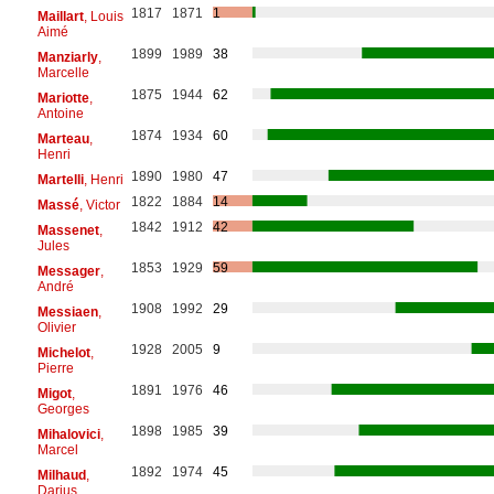
1817
1871
1
Maillart
, Louis
Aimé
1899
1989
38
Manziarly
,
Marcelle
1875
1944
62
Mariotte
,
Antoine
1874
1934
60
Marteau
,
Henri
1890
1980
47
Martelli
, Henri
1822
1884
14
Massé
, Victor
1842
1912
42
Massenet
,
Jules
1853
1929
59
Messager
,
André
1908
1992
29
Messiaen
,
Olivier
1928
2005
9
Michelot
,
Pierre
1891
1976
46
Migot
,
Georges
1898
1985
39
Mihalovici
,
Marcel
1892
1974
45
Milhaud
,
Darius