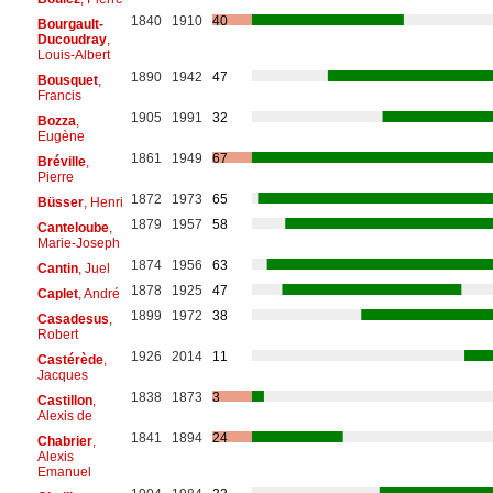
1840
1910
40
Bourgault-
Ducoudray
,
Louis-Albert
1890
1942
47
Bousquet
,
Francis
1905
1991
32
Bozza
,
Eugène
1861
1949
67
Bréville
,
Pierre
1872
1973
65
Büsser
, Henri
1879
1957
58
Canteloube
,
Marie-Joseph
1874
1956
63
Cantin
, Juel
1878
1925
47
Caplet
, André
1899
1972
38
Casadesus
,
Robert
1926
2014
11
Castérède
,
Jacques
1838
1873
3
Castillon
,
Alexis de
1841
1894
24
Chabrier
,
Alexis
Emanuel