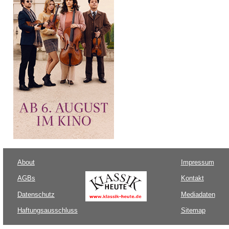
About
Impressum
AGBs
Kontakt
Datenschutz
Mediadaten
Haftungsausschluss
Sitemap