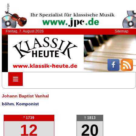
Anzeige
Freitag, 7. August 2026
Sitemap
≡
≡
Johann Baptist Vanhal
böhm. Komponist
* 1739
† 1813
12
20