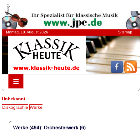
Anzeige
Montag, 10. August 2026
Sitemap
≡
≡
Unbekannt
Diskographie
Werke
Werke (494): Orchesterwerk (6)