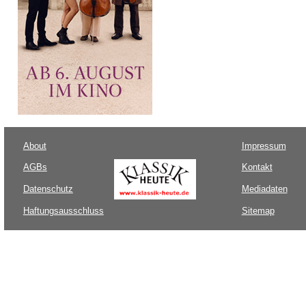
About
Impressum
AGBs
Kontakt
Datenschutz
Mediadaten
Haftungsausschluss
Sitemap