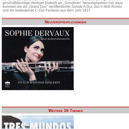
geschäftstüchtige Verleger Diabelli als „Sonatinen“ herausgegeben hat, dazu
kommen die als „Grand Duo“ veröffentlichte Sonate A-Dur, das h-Moll-Rondo
und die bedeutende C-Dur-Fantasie aus dem Jahr 1827.
Neuveröffentlichungen
Weitere 39 Themen