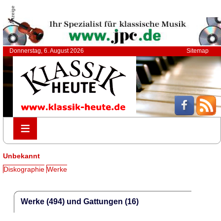
Anzeige
Donnerstag, 6. August 2026
Sitemap
≡
≡
Unbekannt
Diskographie
Werke
Werke (494) und Gattungen (16)