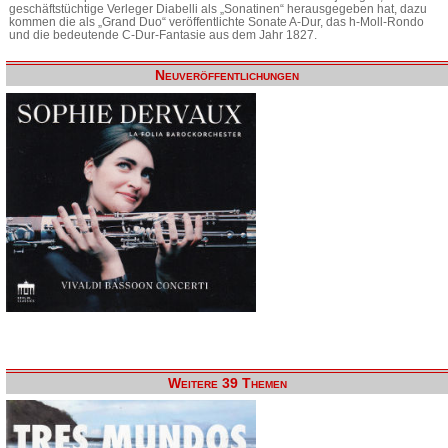
geschäftstüchtige Verleger Diabelli als „Sonatinen“ herausgegeben hat, dazu
kommen die als „Grand Duo“ veröffentlichte Sonate A-Dur, das h-Moll-Rondo
und die bedeutende C-Dur-Fantasie aus dem Jahr 1827.
Neuveröffentlichungen
Weitere 39 Themen