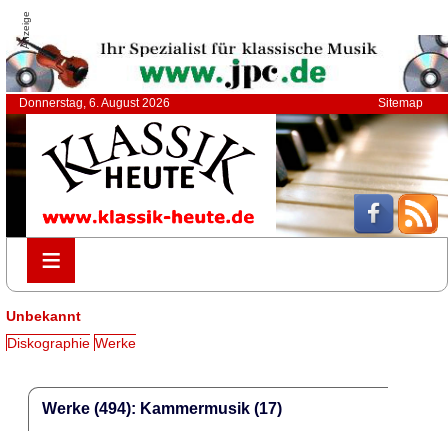
Anzeige
Donnerstag, 6. August 2026
Sitemap
≡
≡
Unbekannt
Diskographie
Werke
Werke (494): Kammermusik (17)