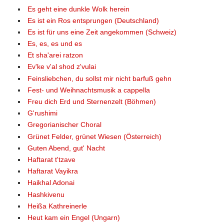
Es geht eine dunkle Wolk herein
Es ist ein Ros entsprungen (Deutschland)
Es ist für uns eine Zeit angekommen (Schweiz)
Es, es, es und es
Et sha'arei ratzon
Ev'ke v'al shod z'vulai
Feinsliebchen, du sollst mir nicht barfuß gehn
Fest- und Weihnachtsmusik a cappella
Freu dich Erd und Sternenzelt (Böhmen)
G'rushimi
Gregorianischer Choral
Grünet Felder, grünet Wiesen (Österreich)
Guten Abend, gut' Nacht
Haftarat t'tzave
Haftarat Vayikra
Haikhal Adonai
Hashkivenu
Heißa Kathreinerle
Heut kam ein Engel (Ungarn)