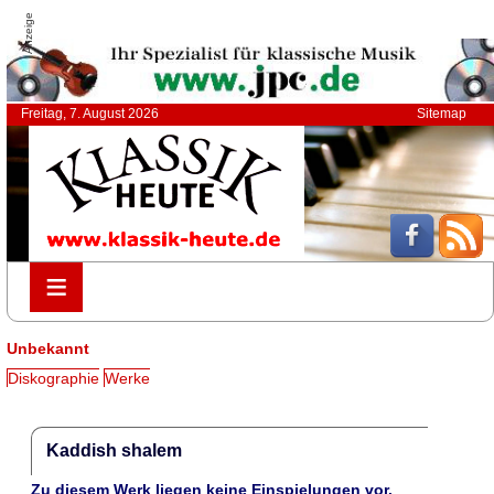
Anzeige
Freitag, 7. August 2026
Sitemap
≡
≡
Unbekannt
Diskographie
Werke
Kaddish shalem
Zu diesem Werk liegen keine Einspielungen vor.