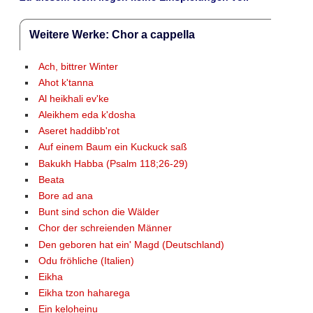
Weitere Werke: Chor a cappella
Ach, bittrer Winter
Ahot k'tanna
Al heikhali ev'ke
Aleikhem eda k'dosha
Aseret haddibb'rot
Auf einem Baum ein Kuckuck saß
Bakukh Habba (Psalm 118;26-29)
Beata
Bore ad ana
Bunt sind schon die Wälder
Chor der schreienden Männer
Den geboren hat ein' Magd (Deutschland)
Odu fröhliche (Italien)
Eikha
Eikha tzon haharega
Ein keloheinu