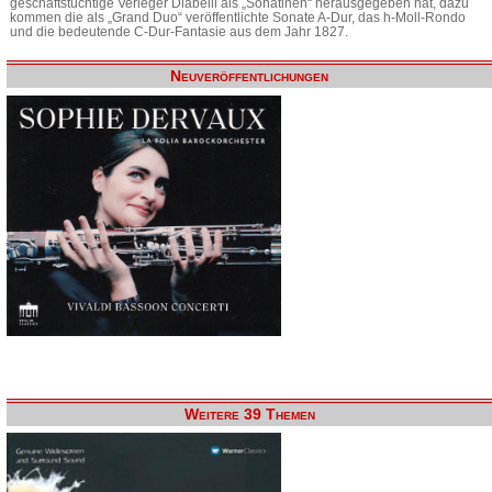
geschäftstüchtige Verleger Diabelli als „Sonatinen“ herausgegeben hat, dazu
kommen die als „Grand Duo“ veröffentlichte Sonate A-Dur, das h-Moll-Rondo
und die bedeutende C-Dur-Fantasie aus dem Jahr 1827.
Neuveröffentlichungen
Weitere 39 Themen