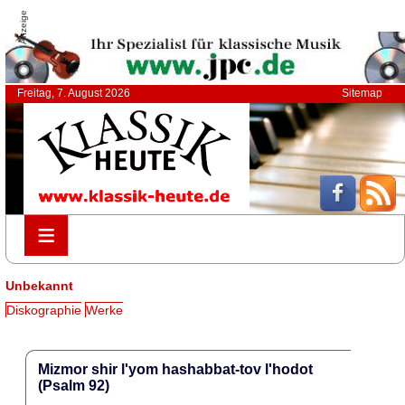
Anzeige
Freitag, 7. August 2026
Sitemap
≡
≡
Unbekannt
Diskographie
Werke
Mizmor shir l'yom hashabbat-tov l'hodot
(Psalm 92)