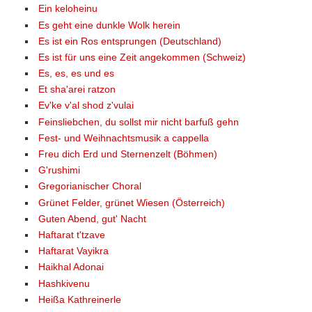
Ein keloheinu
Es geht eine dunkle Wolk herein
Es ist ein Ros entsprungen (Deutschland)
Es ist für uns eine Zeit angekommen (Schweiz)
Es, es, es und es
Et sha'arei ratzon
Ev'ke v'al shod z'vulai
Feinsliebchen, du sollst mir nicht barfuß gehn
Fest- und Weihnachtsmusik a cappella
Freu dich Erd und Sternenzelt (Böhmen)
G'rushimi
Gregorianischer Choral
Grünet Felder, grünet Wiesen (Österreich)
Guten Abend, gut' Nacht
Haftarat t'tzave
Haftarat Vayikra
Haikhal Adonai
Hashkivenu
Heißa Kathreinerle