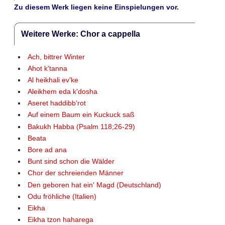
Zu diesem Werk liegen keine Einspielungen vor.
Weitere Werke: Chor a cappella
Ach, bittrer Winter
Ahot k'tanna
Al heikhali ev'ke
Aleikhem eda k'dosha
Aseret haddibb'rot
Auf einem Baum ein Kuckuck saß
Bakukh Habba (Psalm 118;26-29)
Beata
Bore ad ana
Bunt sind schon die Wälder
Chor der schreienden Männer
Den geboren hat ein' Magd (Deutschland)
Odu fröhliche (Italien)
Eikha
Eikha tzon haharega