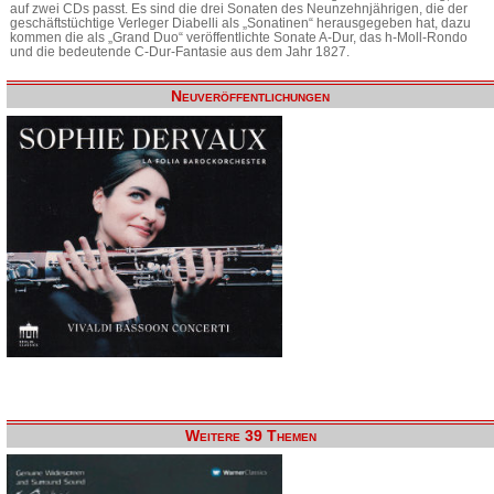
auf zwei CDs passt. Es sind die drei Sonaten des Neunzehnjährigen, die der
geschäftstüchtige Verleger Diabelli als „Sonatinen“ herausgegeben hat, dazu
kommen die als „Grand Duo“ veröffentlichte Sonate A-Dur, das h-Moll-Rondo
und die bedeutende C-Dur-Fantasie aus dem Jahr 1827.
Neuveröffentlichungen
Weitere 39 Themen