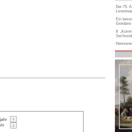
Der 75. 
Livestre
Ein beso
Giordano
9. „Komm
Sechsstä
Hannover
jahr
ahr