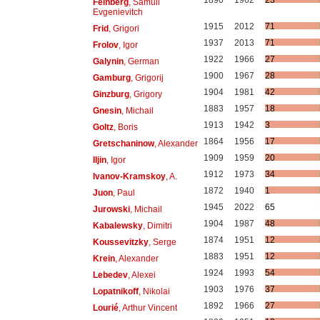
1890
1962
23
Feinberg
, Samuil
Evgenievitch
1915
2012
71
Frid
, Grigori
1937
2013
71
Frolov
, Igor
1922
1966
27
Galynin
, German
1900
1967
28
Gamburg
, Grigorij
1904
1981
42
Ginzburg
, Grigory
1883
1957
18
Gnesin
, Michail
1913
1942
3
Goltz
, Boris
1864
1956
17
Gretschaninow
, Alexander
1909
1959
20
Iljin
, Igor
1912
1973
34
Ivanov-Kramskoy
, A.
1872
1940
1
Juon
, Paul
1945
2022
65
Jurowski
, Michail
1904
1987
48
Kabalewsky
, Dimitri
1874
1951
12
Koussevitzky
, Serge
1883
1951
12
Krein
, Alexander
1924
1993
54
Lebedev
, Alexei
1903
1976
37
Lopatnikoff
, Nikolai
1892
1966
27
Lourié
, Arthur Vincent