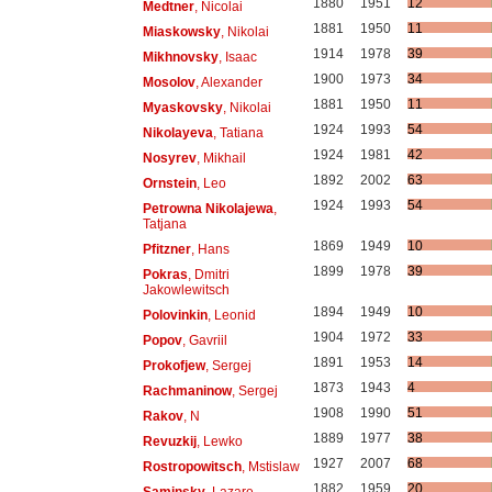
1880
1951
12
Medtner
, Nicolai
1881
1950
11
Miaskowsky
, Nikolai
1914
1978
39
Mikhnovsky
, Isaac
1900
1973
34
Mosolov
, Alexander
1881
1950
11
Myaskovsky
, Nikolai
1924
1993
54
Nikolayeva
, Tatiana
1924
1981
42
Nosyrev
, Mikhail
1892
2002
63
Ornstein
, Leo
1924
1993
54
Petrowna Nikolajewa
,
Tatjana
1869
1949
10
Pfitzner
, Hans
1899
1978
39
Pokras
, Dmitri
Jakowlewitsch
1894
1949
10
Polovinkin
, Leonid
1904
1972
33
Popov
, Gavriil
1891
1953
14
Prokofjew
, Sergej
1873
1943
4
Rachmaninow
, Sergej
1908
1990
51
Rakov
, N
1889
1977
38
Revuzkij
, Lewko
1927
2007
68
Rostropowitsch
, Mstislaw
1882
1959
20
Saminsky
, Lazare