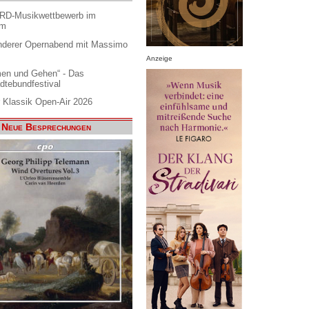
ARD-Musikwettbewerb im
am
nderer Opernabend mit Massimo
Anzeige
en und Gehen“ - Das
dtebundfestival
 Klassik Open-Air 2026
Neue Besprechungen