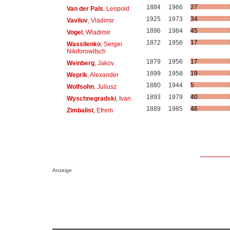
1884
1966
27
Van der Pals
, Leopold
1925
1973
34
Vavilov
, Vladimir
1896
1984
45
Vogel
, Wladimir
1872
1956
17
Wassilenko
, Sergei
Nikiforowitsch
1879
1956
17
Weinberg
, Jakov
1899
1958
19
Weprik
, Alexander
1880
1944
5
Wolfsohn
, Juliusz
1893
1979
40
Wyschnegradski
, Ivan
1889
1985
46
Zimbalist
, Efrem
Anzeige