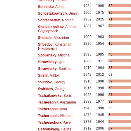
1934
1998
59
Schnittke
, Alfred
1906
1975
36
Schostakowitsch
, Dimitri
1932
2025
71
Schtschedrin
, Rodion
1887
1967
28
Shaposchnikov
, Adrian
Grigoryevich
1902
1963
24
Shebalin
, Vissarion
1886
1954
15
Shvedov
, Konstantin
Nikolaevich
1898
1985
46
Spoliansky
, Mischa
1882
1971
32
Strawinsky
, Igor
1910
1994
55
Strawinsky
, Soulima
1942
2012
68
Suslin
, Viktor
1915
1998
59
Sviridov
, Georgy
1915
1998
59
Swiridow
, Georgi
1925
1996
57
Tschaikowsky
, Boris
1899
1977
38
Tscherepnin
, Alexander
1943
1998
55
Tscherepnin
, Ivan
1873
1945
6
Tscherepnin
, Nikolai
1877
1944
5
Tschesnokow
, Pavel
1919
2006
67
Ustvolskaya
, Galina