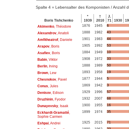
Spalte 4 = Lebensalter des Komponisten / Anzahl
*
†
J.
Boris Tishchenko
1939
2010
71
1930
1
1876
1945
6
Akimenko
, Théodore
1888
1982
43
Alexandrov
, Anatoli
1901
1983
44
Amfitheatrof
, Daniele
1905
1992
53
Arapov
, Boris
1884
1949
10
Asafiev
, Boris
1908
1972
33
Babin
, Viktor
1888
1989
50
Berlin
, Irving
1893
1958
19
Brown
, Lew
1877
1944
5
Chesnokov
, Pavel
1869
1942
3
Conus
, Jules
1929
1996
57
Denisov
, Edison
1932
2007
68
Druzhinin
, Fyodor
1900
1955
16
Dunayevsky
, Isaak
1899
1974
35
Eckhardt-Gramatté
,
Sophie Carmen
1925
2015
71
Eshpai
, Andrei