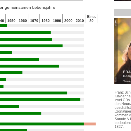
 der gemeinsamen Lebensjahre
Eintr.
940
1950
1960
1970
1980
1990
2000
2010
80
Franz Sch
Klavier h
zwei CDs 
des Neunz
geschäftst
„Sonatine
kommen di
Sonate A-
bedeutend
1827.