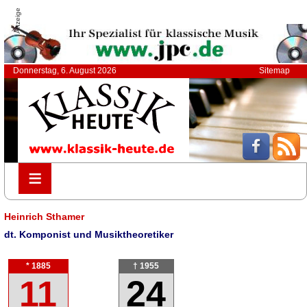
Anzeige
Donnerstag, 6. August 2026
Sitemap
≡
≡
Heinrich Sthamer
dt. Komponist und Musiktheoretiker
* 1885
† 1955
11
24