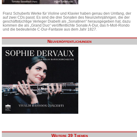
Franz Schuberts Werke für Violine und Klavier haben genau den Umfang, der
auf zwei CDs passt. Es sind die drei Sonaten des Neunzehnjährigen, die der
geschäftstüchtige Verleger Diabelli als „Sonatinen“ herausgegeben hat, dazu
kommen die als „Grand Duo“ veröffentlichte Sonate A-Dur, das h-Moll-Rondo
und die bedeutende C-Dur-Fantasie aus dem Jahr 1827.
Neuveröffentlichungen
Weitere 39 Themen