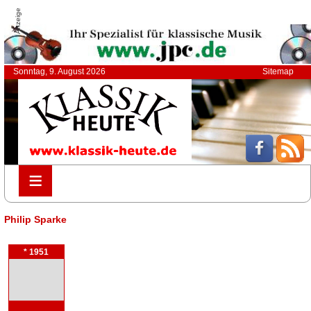
Anzeige
Sonntag, 9. August 2026
Sitemap
≡
≡
Philip Sparke
* 1951