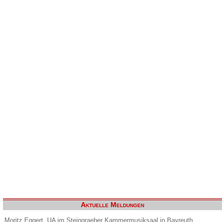
Aktuelle Meldungen
Moritz Eggert. UA im Steingraeber Kammermusiksaal in Bayreuth