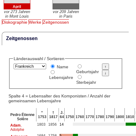
April
vor 273 Jahren
vor 209 Jahren
in Mont Louis
in Paris
Diskographie
Werke
Zeitgenossen
Zeitgenossen
Länderauswahl / Sortieren
Name
Geburtsjahr
Lebensjahre
Sterbejahr
Spalte 4 = Lebensalter des Komponisten / Anzahl der
gemeinsamen Lebensjahre
*
†
J.
Pedro Étienne
1753
1817
64
1750
1760
1770
1780
1790
1800
1810
Solère
1803
1856
14
Adam
,
Adolphe
1684
1758
5