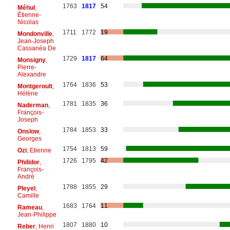
1763
1817
54
Méhul
,
Étienne-
Nicolas
1711
1772
19
Mondonville
,
Jean-Joseph
Cassanéa De
1729
1817
64
Monsigny
,
Pierre-
Alexandre
1764
1836
53
Montgeroult
,
Hélène
1781
1835
36
Naderman
,
François-
Joseph
1784
1853
33
Onslow
,
Georges
1754
1813
59
Ozi
, Etienne
1726
1795
42
Philidor
,
François-
André
1788
1855
29
Pleyel
,
Camille
1683
1764
11
Rameau
,
Jean-Philippe
1807
1880
10
Reber
, Henri