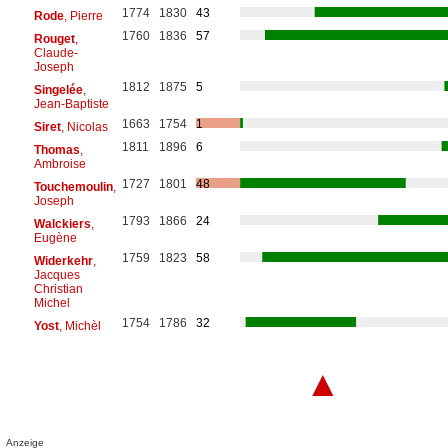
1774
1830
43
Rode
, Pierre
1760
1836
57
Rouget
,
Claude-
Joseph
1812
1875
5
Singelée
,
Jean-Baptiste
1663
1754
1
Siret
, Nicolas
1811
1896
6
Thomas
,
Ambroise
1727
1801
48
Touchemoulin
,
Joseph
1793
1866
24
Walckiers
,
Eugène
1759
1823
58
Widerkehr
,
Jacques
Christian
Michel
1754
1786
32
Yost
, Michèl
▲
Anzeige