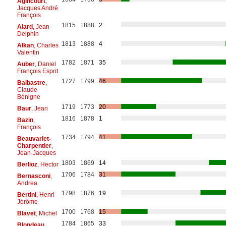
Agincourt
,
Jacques André
François
1815
1888
2
Alard
, Jean-
Delphin
1813
1888
4
Alkan
, Charles
Valentin
1782
1871
35
Auber
, Daniel
François Esprit
1727
1799
46
Balbastre
,
Claude
Bénigne
1719
1773
20
Baur
, Jean
1816
1878
1
Bazin
,
François
1734
1794
41
Beauvarlet-
Charpentier
,
Jean-Jacques
1803
1869
14
Berlioz
, Hector
1706
1784
31
Bernasconi
,
Andrea
1798
1876
19
Bertini
, Henri
Jérôme
1700
1768
15
Blavet
, Michel
1784
1865
33
Blondeau
,