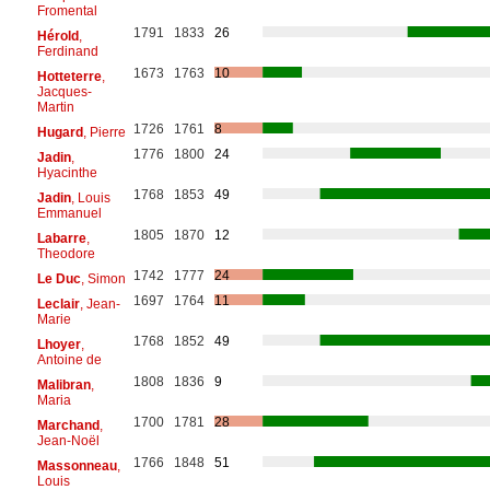
Fromental
1791
1833
26
Hérold
,
Ferdinand
1673
1763
10
Hotteterre
,
Jacques-
Martin
1726
1761
8
Hugard
, Pierre
1776
1800
24
Jadin
,
Hyacinthe
1768
1853
49
Jadin
, Louis
Emmanuel
1805
1870
12
Labarre
,
Theodore
1742
1777
24
Le Duc
, Simon
1697
1764
11
Leclair
, Jean-
Marie
1768
1852
49
Lhoyer
,
Antoine de
1808
1836
9
Malibran
,
Maria
1700
1781
28
Marchand
,
Jean-Noël
1766
1848
51
Massonneau
,
Louis