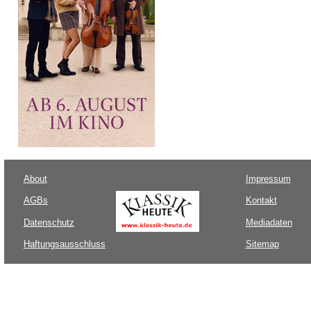
About
Impressum
AGBs
Kontakt
Datenschutz
Mediadaten
Haftungsausschluss
Sitemap