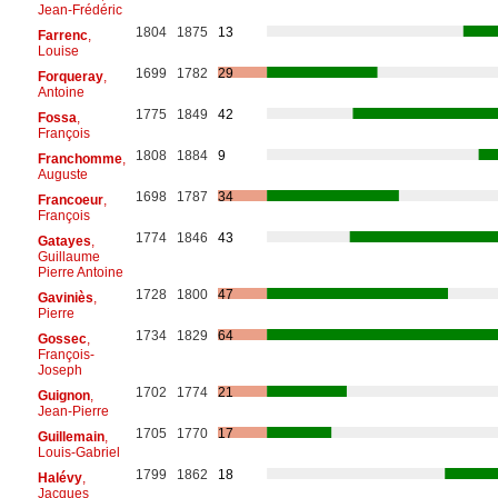
Jean-Frédéric
1804
1875
13
Farrenc
,
Louise
1699
1782
29
Forqueray
,
Antoine
1775
1849
42
Fossa
,
François
1808
1884
9
Franchomme
,
Auguste
1698
1787
34
Francoeur
,
François
1774
1846
43
Gatayes
,
Guillaume
Pierre Antoine
1728
1800
47
Gaviniès
,
Pierre
1734
1829
64
Gossec
,
François-
Joseph
1702
1774
21
Guignon
,
Jean-Pierre
1705
1770
17
Guillemain
,
Louis-Gabriel
1799
1862
18
Halévy
,
Jacques