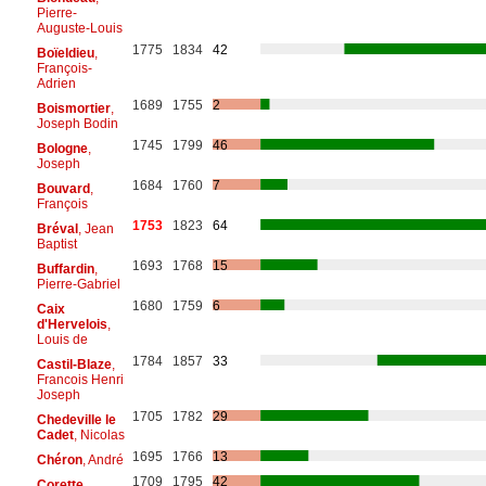
Pierre-
Auguste-Louis
1775
1834
42
Boïeldieu
,
François-
Adrien
1689
1755
2
Boismortier
,
Joseph Bodin
1745
1799
46
Bologne
,
Joseph
1684
1760
7
Bouvard
,
François
1753
1823
64
Bréval
, Jean
Baptist
1693
1768
15
Buffardin
,
Pierre-Gabriel
1680
1759
6
Caix
d'Hervelois
,
Louis de
1784
1857
33
Castil-Blaze
,
Francois Henri
Joseph
1705
1782
29
Chedeville le
Cadet
, Nicolas
1695
1766
13
Chéron
, André
1709
1795
42
Corette
,