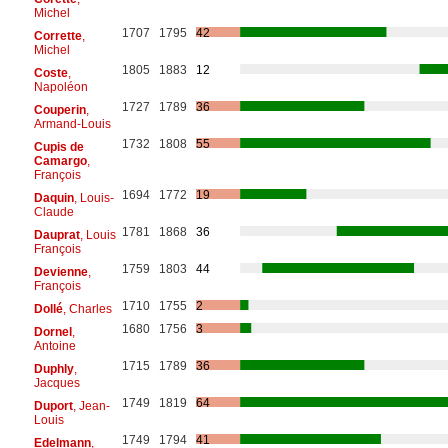
Michel
1707
1795
42
Corrette
,
Michel
1805
1883
12
Coste
,
Napoléon
1727
1789
36
Couperin
,
Armand-Louis
1732
1808
55
Cupis de
Camargo
,
François
1694
1772
19
Daquin
, Louis-
Claude
1781
1868
36
Dauprat
, Louis
François
1759
1803
44
Devienne
,
François
1710
1755
2
Dollé
, Charles
1680
1756
3
Dornel
,
Antoine
1715
1789
36
Duphly
,
Jacques
1749
1819
64
Duport
, Jean-
Louis
1749
1794
41
Edelmann
,