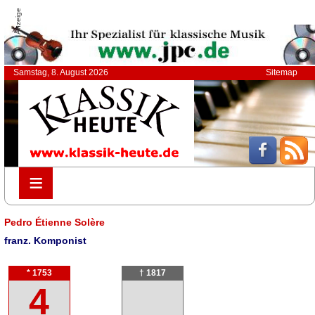
Anzeige
Samstag, 8. August 2026
Sitemap
≡
≡
Pedro Étienne Solère
franz. Komponist
* 1753
† 1817
4