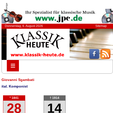
Anzeige
Donnerstag, 6. August 2026
Sitemap
≡
≡
Giovanni Sgambati
ital. Komponist
* 1841
† 1914
28
14