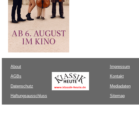
About
Impressum
AGBs
Kontakt
Datenschutz
Mediadaten
Haftungsausschluss
Sitemap