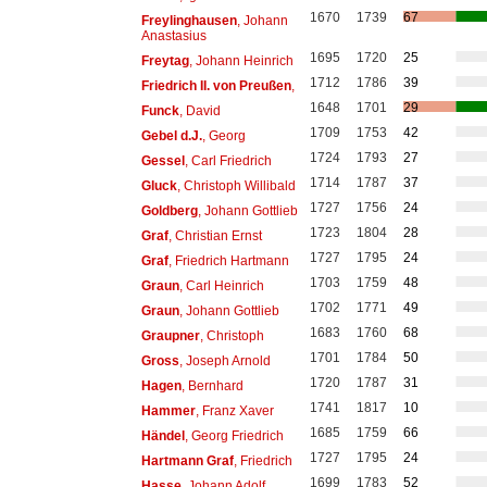
1670
1739
67
Freylinghausen
, Johann
Anastasius
1695
1720
25
Freytag
, Johann Heinrich
1712
1786
39
Friedrich II. von Preußen
,
1648
1701
29
Funck
, David
1709
1753
42
Gebel d.J.
, Georg
1724
1793
27
Gessel
, Carl Friedrich
1714
1787
37
Gluck
, Christoph Willibald
1727
1756
24
Goldberg
, Johann Gottlieb
1723
1804
28
Graf
, Christian Ernst
1727
1795
24
Graf
, Friedrich Hartmann
1703
1759
48
Graun
, Carl Heinrich
1702
1771
49
Graun
, Johann Gottlieb
1683
1760
68
Graupner
, Christoph
1701
1784
50
Gross
, Joseph Arnold
1720
1787
31
Hagen
, Bernhard
1741
1817
10
Hammer
, Franz Xaver
1685
1759
66
Händel
, Georg Friedrich
1727
1795
24
Hartmann Graf
, Friedrich
1699
1783
52
Hasse
, Johann Adolf