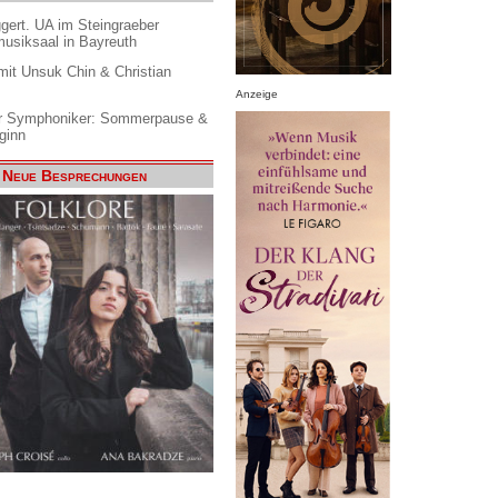
gert. UA im Steingraeber
siksaal in Bayreuth
it Unsuk Chin & Christian
Anzeige
 Symphoniker: Sommerpause &
ginn
Neue Besprechungen