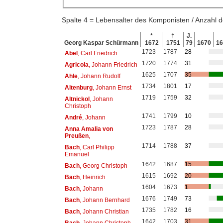
Spalte 4 = Lebensalter des Komponisten / Anzahl
*
†
J.
Georg Kaspar Schürmann
1672
1751
79
1670
1
1723
1787
28
Abel
, Carl Friedrich
1720
1774
31
Agricola
, Johann Friedrich
1625
1707
35
Ahle
, Johann Rudolf
1734
1801
17
Altenburg
, Johann Ernst
1719
1759
32
Altnickol
, Johann
Christoph
1741
1799
10
André
, Johann
1723
1787
28
Anna Amalia von
Preußen
,
1714
1788
37
Bach
, Carl Philipp
Emanuel
1642
1687
15
Bach
, Georg Christoph
1615
1692
20
Bach
, Heinrich
1604
1673
1
Bach
, Johann
1676
1749
73
Bach
, Johann Bernhard
1735
1782
16
Bach
, Johann Christian
1642
1703
31
Bach
, Johann Christoph