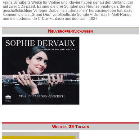
Franz Schuberts Werke für Violine und Klavier haben genau den Umfang, der
auf zwei CDs passt. Es sind die drei Sonaten des Neunzehnjährigen, die der
geschäftstüchtige Verleger Diabelli als „Sonatinen“ herausgegeben hat, dazu
kommen die als „Grand Duo“ veröffentlichte Sonate A-Dur, das h-Moll-Rondo
und die bedeutende C-Dur-Fantasie aus dem Jahr 1827.
Neuveröffentlichungen
Weitere 39 Themen