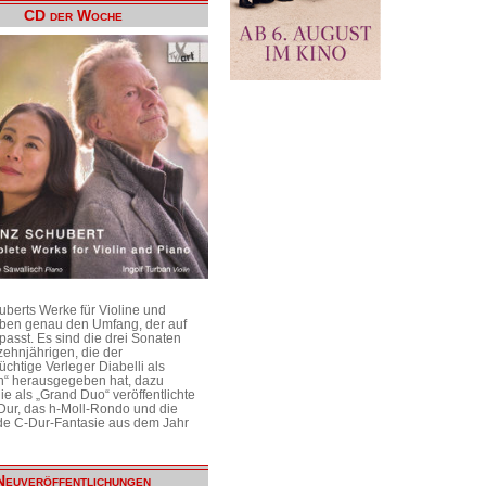
CD der Woche
uberts Werke für Violine und
aben genau den Umfang, der auf
passt. Es sind die drei Sonaten
ehnjährigen, die der
üchtige Verleger Diabelli als
n“ herausgegeben hat, dazu
e als „Grand Duo“ veröffentlichte
Dur, das h-Moll-Rondo und die
e C-Dur-Fantasie aus dem Jahr
Neuveröffentlichungen