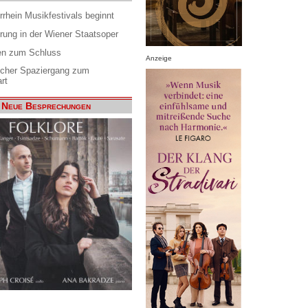
rrhein Musikfestivals beginnt
rung in der Wiener Staatsoper
en zum Schluss
Anzeige
scher Spaziergang zum
rt
Neue Besprechungen