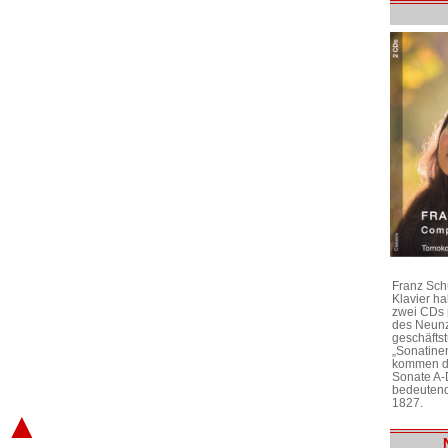
Franz Sch
Klavier h
zwei CDs 
des Neunz
geschäftst
„Sonatine
kommen di
Sonate A-
bedeutend
1827.
▲