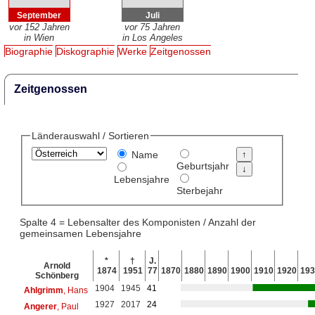
September
Juli
vor 152 Jahren
vor 75 Jahren
in Wien
in Los Angeles
Biographie
Diskographie
Werke
Zeitgenossen
Zeitgenossen
Länderauswahl / Sortieren
Name
Geburtsjahr
Lebensjahre
Sterbejahr
Spalte 4 = Lebensalter des Komponisten / Anzahl der
gemeinsamen Lebensjahre
*
†
J.
Arnold
1874
1951
77
1870
1880
1890
1900
1910
1920
193
Schönberg
1904
1945
41
Ahlgrimm
, Hans
1927
2017
24
Angerer
, Paul