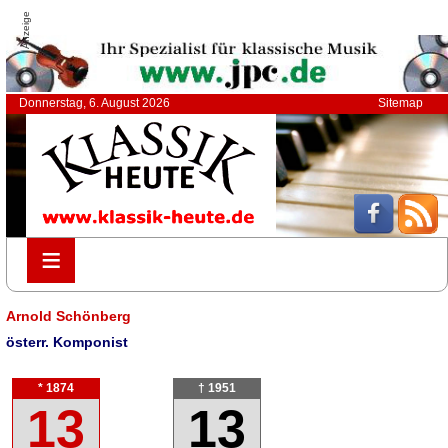
Anzeige
Donnerstag, 6. August 2026
Sitemap
≡
≡
Arnold Schönberg
österr. Komponist
* 1874
† 1951
13
13