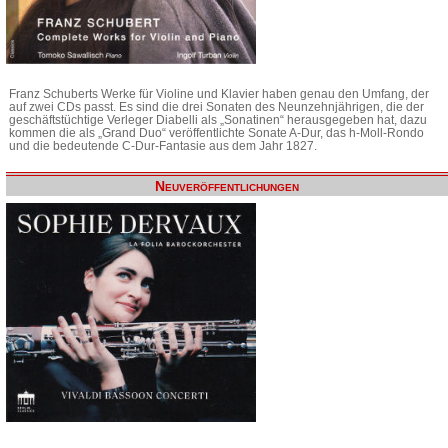
Franz Schuberts Werke für Violine und Klavier haben genau den Umfang, der
auf zwei CDs passt. Es sind die drei Sonaten des Neunzehnjährigen, die der
geschäftstüchtige Verleger Diabelli als „Sonatinen“ herausgegeben hat, dazu
kommen die als „Grand Duo“ veröffentlichte Sonate A-Dur, das h-Moll-Rondo
und die bedeutende C-Dur-Fantasie aus dem Jahr 1827.
Neuveröffentlichungen