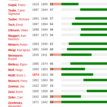
1819
1895
21
Suppè
, Franz
1897
1944
47
Taube
, Carlo
Sigmund
1891
1948
57
Tauber
, Richard
1887
1964
64
Toch
, Ernst
1898
1944
46
Ullmann
, Viktor
1897
1973
54
Waggerl
, Karl
Heinrich
1883
1945
62
Webern
, Anton
1881
1949
68
Weigl
, Karl Ignaz
1835
1911
37
Weinwurm
,
Rudolf
1885
1974
66
Wellesz
, Egon
1860
1903
29
Wolf
, Hugo
1874
1913
39
Wolff
, Erich J.
1901
1963
50
Wunsch
, Ferry
1932
2007
19
Zawinul
, Joe
1905
1959
46
Zeisl
, Erich
1842
1898
24
Zeller
, Carl
1871
1942
68
Zemlinsky
,
Alexander