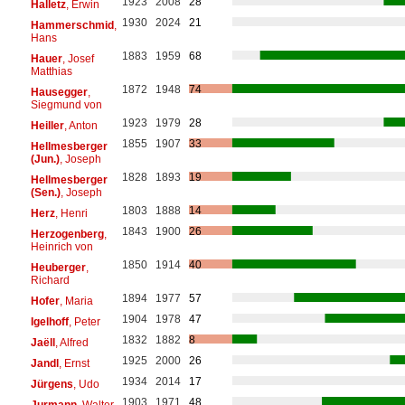
1923
2008
28
Halletz
, Erwin
1930
2024
21
Hammerschmid
,
Hans
1883
1959
68
Hauer
, Josef
Matthias
1872
1948
74
Hausegger
,
Siegmund von
1923
1979
28
Heiller
, Anton
1855
1907
33
Hellmesberger
(Jun.)
, Joseph
1828
1893
19
Hellmesberger
(Sen.)
, Joseph
1803
1888
14
Herz
, Henri
1843
1900
26
Herzogenberg
,
Heinrich von
1850
1914
40
Heuberger
,
Richard
1894
1977
57
Hofer
, Maria
1904
1978
47
Igelhoff
, Peter
1832
1882
8
Jaëll
, Alfred
1925
2000
26
Jandl
, Ernst
1934
2014
17
Jürgens
, Udo
1903
1971
48
Jurmann
, Walter