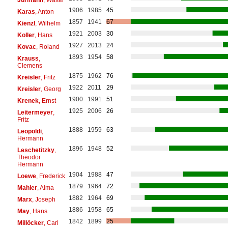
1906
1985
45
Karas
, Anton
1857
1941
67
Kienzl
, Wilhelm
1921
2003
30
Koller
, Hans
1927
2013
24
Kovac
, Roland
1893
1954
58
Krauss
,
Clemens
1875
1962
76
Kreisler
, Fritz
1922
2011
29
Kreisler
, Georg
1900
1991
51
Krenek
, Ernst
1925
2006
26
Leitermeyer
,
Fritz
1888
1959
63
Leopoldi
,
Hermann
1896
1948
52
Leschetitzky
,
Theodor
Hermann
1904
1988
47
Loewe
, Frederick
1879
1964
72
Mahler
, Alma
1882
1964
69
Marx
, Joseph
1886
1958
65
May
, Hans
1842
1899
25
Millöcker
, Carl