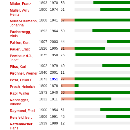
1893
1970
58
Mittler
, Franz
1900
1974
51
Müller
, Willy
Heinz
1868
1941
67
Müller-Hermann
,
Johanna
1892
1964
59
Pachernegg
,
Alois
1907
2003
44
Pahlen
, Kurt
1826
1905
31
Pauer
, Ernst
1875
1950
75
Pembaur d.J.
,
Josef
1902
1979
49
Pilss
, Karl
1940
2001
11
Pirchner
, Werner
1873
1951
77
Posa
, Oskar C.
1809
1878
4
Proch
, Heinrich
1873
1940
66
Rabl
, Walter
1832
1911
37
Randegger
,
Alberto
1900
1954
51
Raymond
, Fred
1906
1991
45
Reisfeld
, Bert
1939
1989
12
Rettenbacher
,
Hans