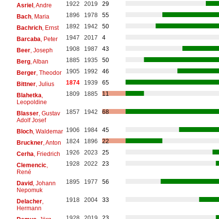
1922
2019
29
Asriel
, Andre
1896
1978
55
Bach
, Maria
1892
1942
50
Bachrich
, Ernst
1947
2017
4
Barcaba
, Peter
1908
1987
43
Beer
, Joseph
1885
1935
50
Berg
, Alban
1905
1992
46
Berger
, Theodor
1874
1939
65
Bittner
, Julius
1809
1885
11
Blahetka
,
Leopoldine
1857
1942
68
Blasser
, Gustav
Adolf Josef
1906
1984
45
Bloch
, Waldemar
1824
1896
22
Bruckner
, Anton
1926
2023
25
Cerha
, Friedrich
1928
2022
23
Clemencic
,
René
1895
1977
56
David
, Johann
Nepomuk
1918
2004
33
Delacher
,
Hermann
1928
2019
23