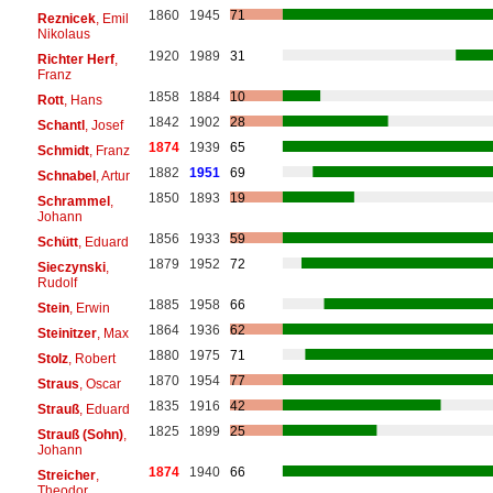
1860
1945
71
Reznicek
, Emil
Nikolaus
1920
1989
31
Richter Herf
,
Franz
1858
1884
10
Rott
, Hans
1842
1902
28
Schantl
, Josef
1874
1939
65
Schmidt
, Franz
1882
1951
69
Schnabel
, Artur
1850
1893
19
Schrammel
,
Johann
1856
1933
59
Schütt
, Eduard
1879
1952
72
Sieczynski
,
Rudolf
1885
1958
66
Stein
, Erwin
1864
1936
62
Steinitzer
, Max
1880
1975
71
Stolz
, Robert
1870
1954
77
Straus
, Oscar
1835
1916
42
Strauß
, Eduard
1825
1899
25
Strauß (Sohn)
,
Johann
1874
1940
66
Streicher
,
Theodor