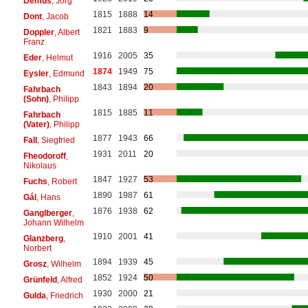
Demus
, Jörg
1815
1888
14
Dont
, Jacob
1821
1883
9
Doppler
, Albert
Franz
1916
2005
35
Eder
, Helmut
1874
1949
75
Eysler
, Edmund
1843
1894
20
Fahrbach
(Sohn)
, Philipp
1815
1885
11
Fahrbach
(Vater)
, Philipp
1877
1943
66
Fall
, Siegfried
1931
2011
20
Fheodoroff
,
Nikolaus
1847
1927
53
Fuchs
, Robert
1890
1987
61
Gál
, Hans
1876
1938
62
Ganglberger
,
Johann Wilhelm
1910
2001
41
Glanzberg
,
Norbert
1894
1939
45
Grosz
, Wilhelm
1852
1924
50
Grünfeld
, Alfred
1930
2000
21
Gulda
, Friedrich