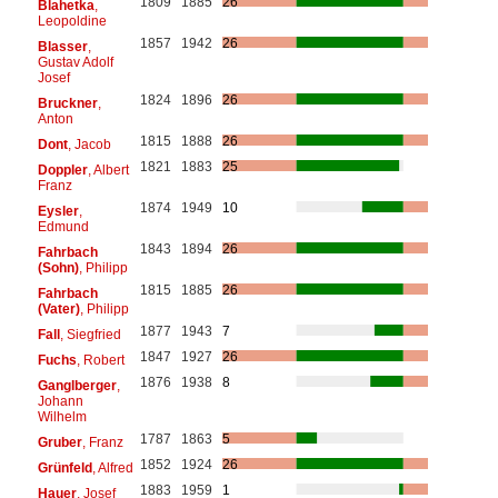
1809
1885
26
Blahetka
,
Leopoldine
1857
1942
26
Blasser
,
Gustav Adolf
Josef
1824
1896
26
Bruckner
,
Anton
1815
1888
26
Dont
, Jacob
1821
1883
25
Doppler
, Albert
Franz
1874
1949
10
Eysler
,
Edmund
1843
1894
26
Fahrbach
(Sohn)
, Philipp
1815
1885
26
Fahrbach
(Vater)
, Philipp
1877
1943
7
Fall
, Siegfried
1847
1927
26
Fuchs
, Robert
1876
1938
8
Ganglberger
,
Johann
Wilhelm
1787
1863
5
Gruber
, Franz
1852
1924
26
Grünfeld
, Alfred
1883
1959
1
Hauer
, Josef