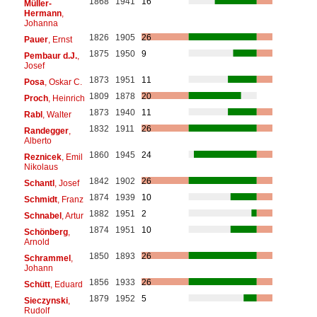
1868
1941
16
Müller-
Hermann
,
Johanna
1826
1905
26
Pauer
, Ernst
1875
1950
9
Pembaur d.J.
,
Josef
1873
1951
11
Posa
, Oskar C.
1809
1878
20
Proch
, Heinrich
1873
1940
11
Rabl
, Walter
1832
1911
26
Randegger
,
Alberto
1860
1945
24
Reznicek
, Emil
Nikolaus
1842
1902
26
Schantl
, Josef
1874
1939
10
Schmidt
, Franz
1882
1951
2
Schnabel
, Artur
1874
1951
10
Schönberg
,
Arnold
1850
1893
26
Schrammel
,
Johann
1856
1933
26
Schütt
, Eduard
1879
1952
5
Sieczynski
,
Rudolf