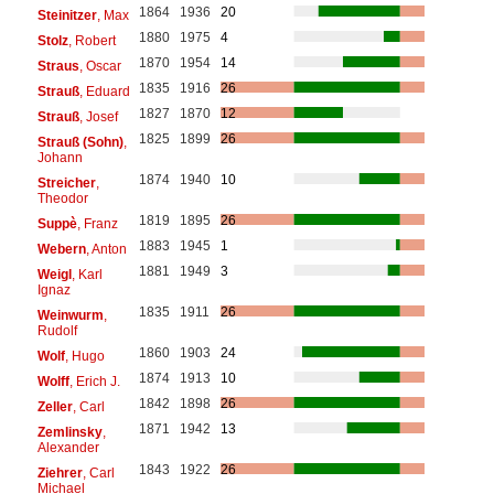
1864
1936
20
Steinitzer
, Max
1880
1975
4
Stolz
, Robert
1870
1954
14
Straus
, Oscar
1835
1916
26
Strauß
, Eduard
1827
1870
12
Strauß
, Josef
1825
1899
26
Strauß (Sohn)
,
Johann
1874
1940
10
Streicher
,
Theodor
1819
1895
26
Suppè
, Franz
1883
1945
1
Webern
, Anton
1881
1949
3
Weigl
, Karl
Ignaz
1835
1911
26
Weinwurm
,
Rudolf
1860
1903
24
Wolf
, Hugo
1874
1913
10
Wolff
, Erich J.
1842
1898
26
Zeller
, Carl
1871
1942
13
Zemlinsky
,
Alexander
1843
1922
26
Ziehrer
, Carl
Michael