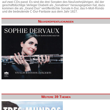
auf zwei CDs passt. Es sind die drei Sonaten des Neunzehnjährigen, die der
geschäftstüchtige Verleger Diabelli als „Sonatinen“ herausgegeben hat, dazu
kommen die als „Grand Duo“ veröffentlichte Sonate A-Dur, das h-Moll-Rondo
und die bedeutende C-Dur-Fantasie aus dem Jahr 1827.
Neuveröffentlichungen
Weitere 39 Themen