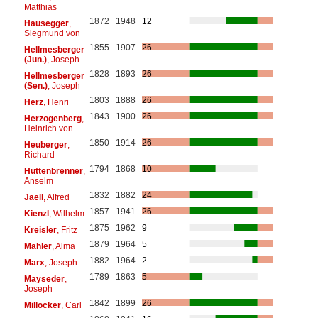
Matthias
1872
1948
12
Hausegger
,
Siegmund von
1855
1907
26
Hellmesberger
(Jun.)
, Joseph
1828
1893
26
Hellmesberger
(Sen.)
, Joseph
1803
1888
26
Herz
, Henri
1843
1900
26
Herzogenberg
,
Heinrich von
1850
1914
26
Heuberger
,
Richard
1794
1868
10
Hüttenbrenner
,
Anselm
1832
1882
24
Jaëll
, Alfred
1857
1941
26
Kienzl
, Wilhelm
1875
1962
9
Kreisler
, Fritz
1879
1964
5
Mahler
, Alma
1882
1964
2
Marx
, Joseph
1789
1863
5
Mayseder
,
Joseph
1842
1899
26
Millöcker
, Carl