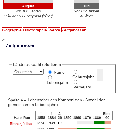
August
Juni
vor 168 Jahren
vor 142 Jahren
in Braunhirschengrund (Wien)
in Wien
Biographie
Diskographie
Werke
Zeitgenossen
Zeitgenossen
Länderauswahl / Sortieren
Name
Geburtsjahr
Lebensjahre
Sterbejahr
Spalte 4 = Lebensalter des Komponisten / Anzahl der
gemeinsamen Lebensjahre
*
†
J.
Eintr.
Hans Rott
1858
1884
26
1850
1860
1870
1880
60
1874
1939
10
Bittner
, Julius