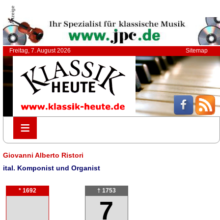
Anzeige
Freitag, 7. August 2026
Sitemap
≡
≡
Giovanni Alberto Ristori
ital. Komponist und Organist
* 1692
† 1753
7