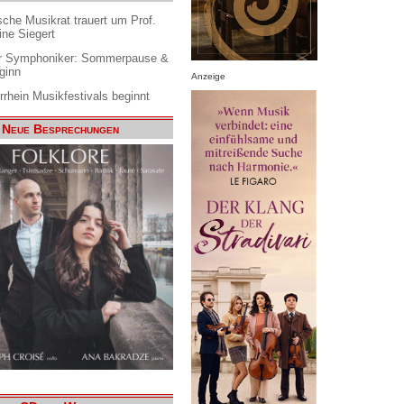
che Musikrat trauert um Prof.
ine Siegert
 Symphoniker: Sommerpause &
ginn
Anzeige
rrhein Musikfestivals beginnt
Neue Besprechungen