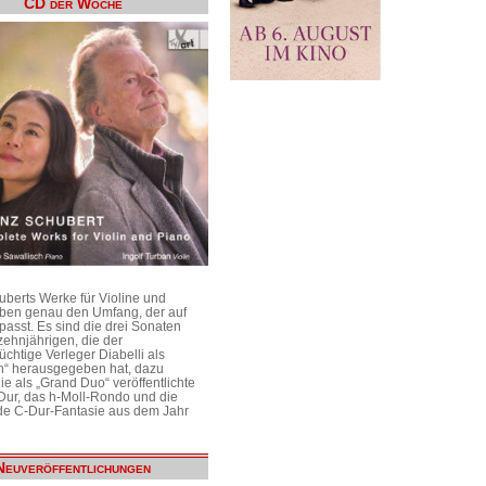
CD der Woche
uberts Werke für Violine und
aben genau den Umfang, der auf
passt. Es sind die drei Sonaten
ehnjährigen, die der
üchtige Verleger Diabelli als
n“ herausgegeben hat, dazu
e als „Grand Duo“ veröffentlichte
Dur, das h-Moll-Rondo und die
e C-Dur-Fantasie aus dem Jahr
Neuveröffentlichungen