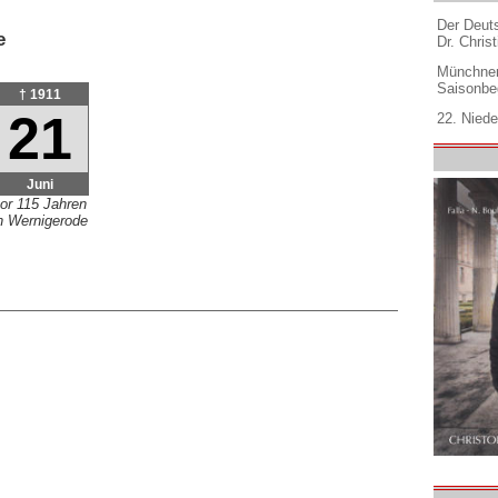
Der Deuts
e
Dr. Christ
Münchner
Saisonbe
† 1911
21
22. Niede
Juni
or 115 Jahren
n Wernigerode