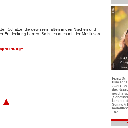
ckten Schätze, die gewissermaßen in den Nischen und
er Entdeckung harren. So ist es auch mit der Musik von
esprechung«
Franz Sch
Klavier h
zwei CDs 
des Neunz
geschäftst
„Sonatine
▲
kommen di
Sonate A-
bedeutend
1827.