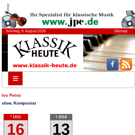
Anzeige
Sonntag, 9. August 2026
Sitemap
≡
≡
Ivo Petric
slow. Komponist
* 1931
† 2018
16
13