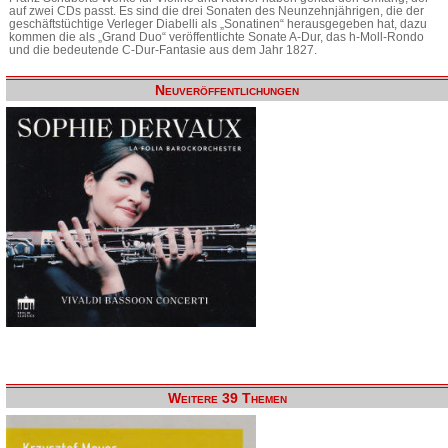
auf zwei CDs passt. Es sind die drei Sonaten des Neunzehnjährigen, die der
geschäftstüchtige Verleger Diabelli als „Sonatinen“ herausgegeben hat, dazu
kommen die als „Grand Duo“ veröffentlichte Sonate A-Dur, das h-Moll-Rondo
und die bedeutende C-Dur-Fantasie aus dem Jahr 1827.
Neuveröffentlichungen
Weitere 39 Themen