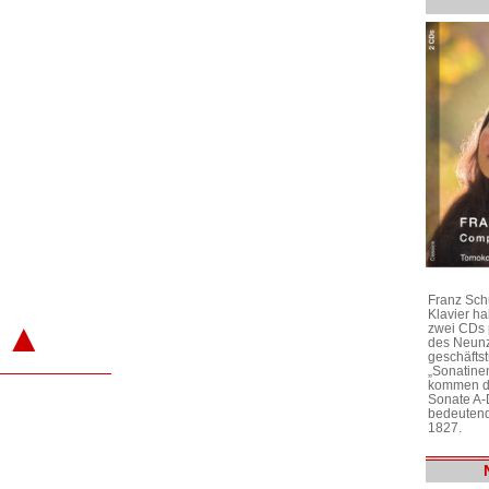
Franz Sch
Klavier h
▲
zwei CDs 
des Neunz
geschäftst
„Sonatine
kommen di
Sonate A-
bedeutend
1827.