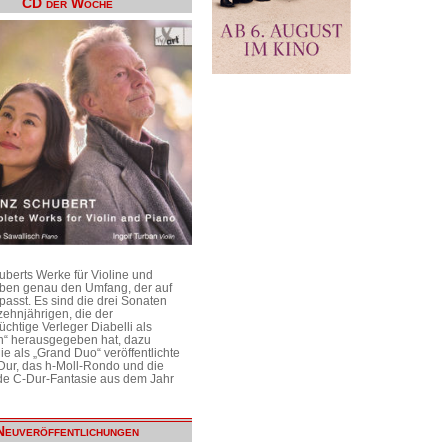
CD der Woche
uberts Werke für Violine und
aben genau den Umfang, der auf
passt. Es sind die drei Sonaten
ehnjährigen, die der
üchtige Verleger Diabelli als
n“ herausgegeben hat, dazu
e als „Grand Duo“ veröffentlichte
Dur, das h-Moll-Rondo und die
e C-Dur-Fantasie aus dem Jahr
Neuveröffentlichungen