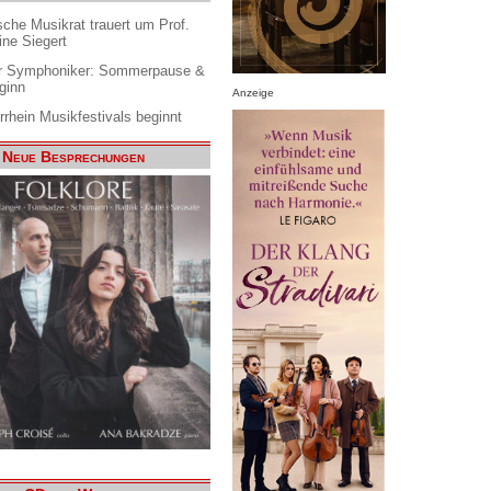
che Musikrat trauert um Prof.
ine Siegert
 Symphoniker: Sommerpause &
ginn
Anzeige
rrhein Musikfestivals beginnt
Neue Besprechungen