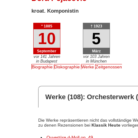
kroat. Komponistin
* 1885
† 1923
10
5
September
März
vor 141 Jahren
vor 103 Jahren
in Budapest
in München
Biographie
Diskographie
Werke
Zeitgenossen
Werke (108): Orchesterwerk (
Die Werke repräsentieren nicht das vollständige We
zu denen Rezensionen bei
Klassik Heute
vorliege
Ouvertüre d-Moll op. 49