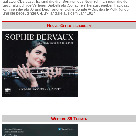
auf zwei CDs passt. Es sind die drei Sonaten des Neunzehnjährigen, die der
geschäftstüchtige Verleger Diabelli als „Sonatinen“ herausgegeben hat, dazu
kommen die als „Grand Duo“ veröffentlichte Sonate A-Dur, das h-Moll-Rondo
und die bedeutende C-Dur-Fantasie aus dem Jahr 1827.
Neuveröffentlichungen
Weitere 39 Themen