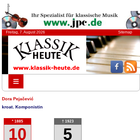
Anzeige
Freitag, 7. August 2026
Sitemap
≡
≡
Dora Pejačević
kroat. Komponistin
* 1885
† 1923
10
5