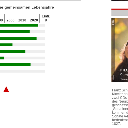
 der gemeinsamen Lebensjahre
Eintr.
90
2000
2010
2020
8
▲
Franz Sch
Klavier h
zwei CDs 
des Neunz
geschäftst
„Sonatine
kommen di
Sonate A-
bedeutend
1827.