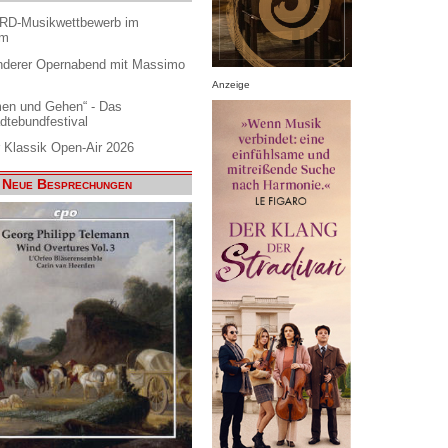
ARD-Musikwettbewerb im
am
nderer Opernabend mit Massimo
Anzeige
en und Gehen“ - Das
dtebundfestival
 Klassik Open-Air 2026
Neue Besprechungen