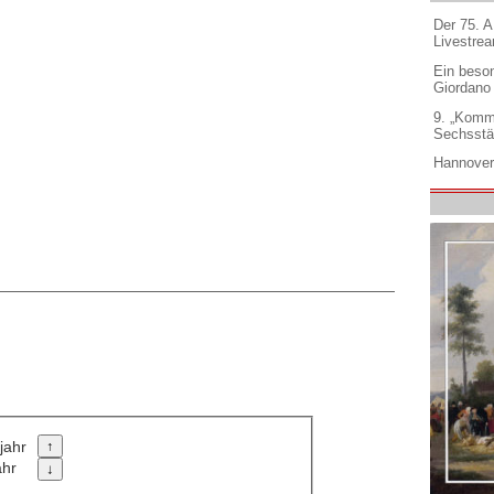
Der 75. 
Livestre
Ein beso
Giordano
9. „Komm
Sechsstä
Hannover
jahr
ahr