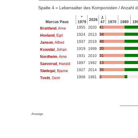
Spalte 4 = Lebensalter des Komponisten / Anzahl
*
J.
2026
Marcus Paus
1979
47
1970
1980
19
1955
2020
41
Brattland
, Arne
1924
2013
34
Hovland
, Egil
1937
2019
40
Janson
, Alfred
1919
1999
20
Kvandal
, Johan
1931
2010
31
Nordheim
, Arne
1897
1992
13
Saeverud
, Harald
1927
2014
35
Slødegal
, Bjarne
1908
1981
2
Tveitt
, Geirr
Anzeige