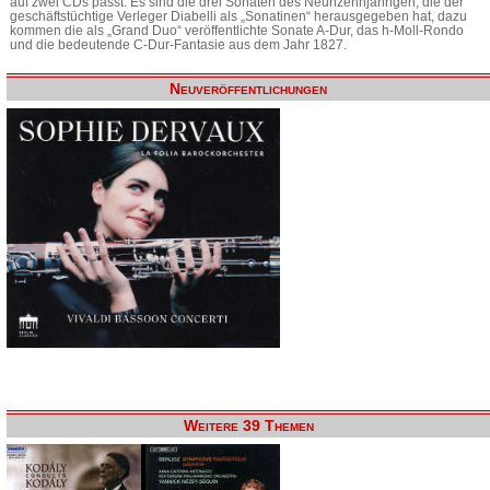
auf zwei CDs passt. Es sind die drei Sonaten des Neunzehnjährigen, die der
geschäftstüchtige Verleger Diabelli als „Sonatinen“ herausgegeben hat, dazu
kommen die als „Grand Duo“ veröffentlichte Sonate A-Dur, das h-Moll-Rondo
und die bedeutende C-Dur-Fantasie aus dem Jahr 1827.
Neuveröffentlichungen
Weitere 39 Themen