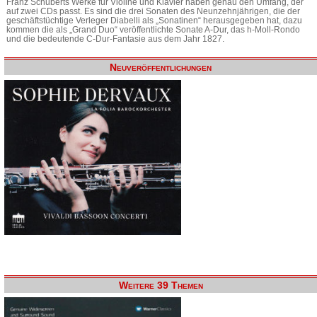
Franz Schuberts Werke für Violine und Klavier haben genau den Umfang, der
auf zwei CDs passt. Es sind die drei Sonaten des Neunzehnjährigen, die der
geschäftstüchtige Verleger Diabelli als „Sonatinen“ herausgegeben hat, dazu
kommen die als „Grand Duo“ veröffentlichte Sonate A-Dur, das h-Moll-Rondo
und die bedeutende C-Dur-Fantasie aus dem Jahr 1827.
Neuveröffentlichungen
Weitere 39 Themen