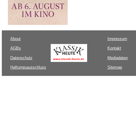
About
Impressum
AGBs
Kontakt
Datenschutz
Mediadaten
Haftungsausschluss
Sitemap