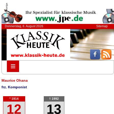
Anzeige
Donnerstag, 6. August 2026
Sitemap
≡
≡
Maurice Ohana
frz. Komponist
* 1914
† 1992
12
13