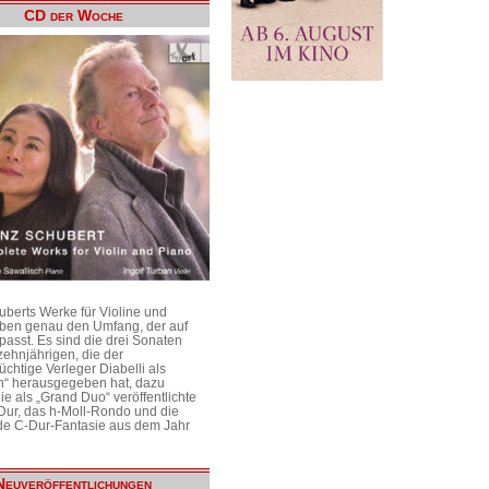
CD der Woche
uberts Werke für Violine und
aben genau den Umfang, der auf
passt. Es sind die drei Sonaten
ehnjährigen, die der
üchtige Verleger Diabelli als
n“ herausgegeben hat, dazu
e als „Grand Duo“ veröffentlichte
Dur, das h-Moll-Rondo und die
e C-Dur-Fantasie aus dem Jahr
Neuveröffentlichungen