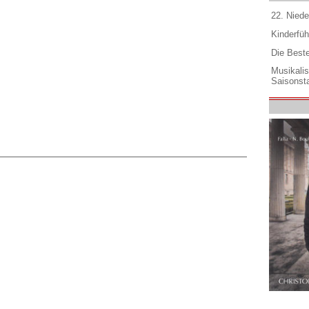
22. Niede
Kinderfüh
Die Best
Musikali
Saisonsta