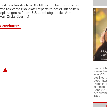
s des schwedischen Blockflötisten Dan Laurin schon
te relevante Blockflötenrepertoire hat er mit seinen
inspielungen auf dem BIS-Label abgedeckt: Vom
an Eycks über [...]
esprechung«
▲
Franz Sch
Klavier h
zwei CDs 
des Neunz
geschäftst
„Sonatine
kommen di
Sonate A-
bedeutend
1827.