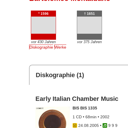
* 1596
† 1651
vor 430 Jahren
vor 375 Jahren
Diskographie
Werke
Diskographie (1)
Early Italian Chamber Music
BIS BIS 1335
1 CD • 68min • 2002
24.08.2005
•
9 9 9