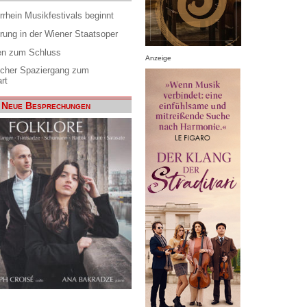
rrhein Musikfestivals beginnt
rung in der Wiener Staatsoper
en zum Schluss
Anzeige
scher Spaziergang zum
rt
Neue Besprechungen