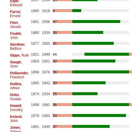
1857
1934
25
Elgar
,
Edward
1885
1918
9
Farrar
,
Ernest
1901
1956
47
Finzi
,
Gerald
1880
1939
30
Foulds
,
John
1877
1950
41
Gardiner
,
Balfour
1921
1999
44
Gipps
, Ruth
1903
1951
42
Gough
,
John
1896
1976
56
Hollaender
,
Friedrich
1865
1942
33
Hollins
,
Alfred
1874
1934
25
Holst
,
Gustav
1898
1982
56
Howell
,
Dorothy
1879
1962
53
Ireland
,
John
1861
1946
37
Jones
,
Sidney