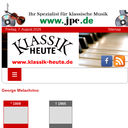
Anzeige
Freitag, 7. August 2026
Sitemap
≡
≡
George Melachrino
* 1909
† 1965