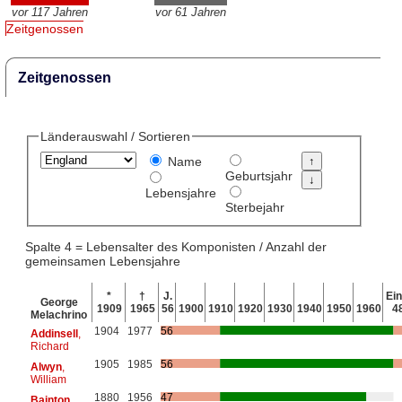
vor 117 Jahren
vor 61 Jahren
Zeitgenossen
Zeitgenossen
Länderauswahl / Sortieren
Name
Geburtsjahr
Lebensjahre
Sterbejahr
Spalte 4 = Lebensalter des Komponisten / Anzahl der
gemeinsamen Lebensjahre
*
†
J.
Ein
George
1909
1965
56
1900
1910
1920
1930
1940
1950
1960
4
Melachrino
1904
1977
56
Addinsell
,
Richard
1905
1985
56
Alwyn
,
William
1880
1956
47
Bainton
,