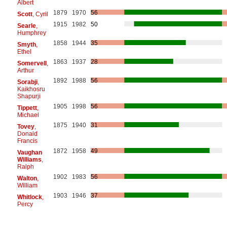
Albert
1879
1970
56
Scott
, Cyril
1915
1982
50
Searle
,
Humphrey
1858
1944
35
Smyth
,
Ethel
1863
1937
28
Somervell
,
Arthur
1892
1988
56
Sorabji
,
Kaikhosru
Shapurji
1905
1998
56
Tippett
,
Michael
1875
1940
31
Tovey
,
Donald
Francis
1872
1958
49
Vaughan
Williams
,
Ralph
1902
1983
56
Walton
,
William
1903
1946
37
Whitlock
,
Percy