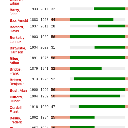
Edgar
1933
2011
32
Barry
,
John
1883
1953
44
Bax
, Arnold
1937
2011
28
Bedford
,
David
1903
1989
56
Berkeley
,
Lennox
1934
2022
31
Birtwistle
,
Harrison
1891
1975
56
Bliss
,
Arthur
1879
1941
32
Bridge
,
Frank
1913
1976
52
Britten
,
Benjamin
1900
1996
56
Bush
, Alan
1904
1959
50
Clifford
,
Hubert
1918
1980
47
Cordell
,
Frank
1862
1934
25
Delius
,
Frédéric