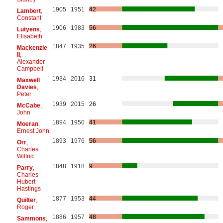
1905
1951
42
Lambert
,
Constant
1906
1983
56
Lutyens
,
Elisabeth
1847
1935
26
Mackenzie
II
,
Alexander
Campbell
1934
2016
31
Maxwell
Davies
,
Peter
1939
2015
26
McCabe
,
John
1894
1950
41
Moeran
,
Ernest John
1893
1976
56
Orr
,
Charles
Wilfrid
1848
1918
9
Parry
,
Charles
Hubert
Hastings
1877
1953
44
Quilter
,
Roger
1886
1957
48
Sammons
,