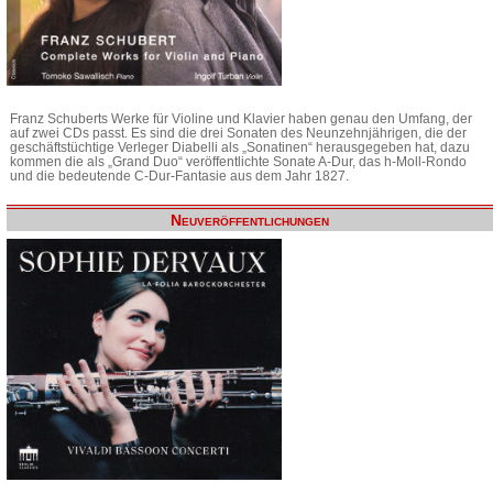
Franz Schuberts Werke für Violine und Klavier haben genau den Umfang, der
auf zwei CDs passt. Es sind die drei Sonaten des Neunzehnjährigen, die der
geschäftstüchtige Verleger Diabelli als „Sonatinen“ herausgegeben hat, dazu
kommen die als „Grand Duo“ veröffentlichte Sonate A-Dur, das h-Moll-Rondo
und die bedeutende C-Dur-Fantasie aus dem Jahr 1827.
Neuveröffentlichungen