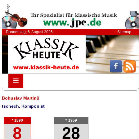
Anzeige
Donnerstag, 6. August 2026
Sitemap
≡
≡
Bohuslav Martinů
tschech. Komponist
* 1890
† 1959
8
28