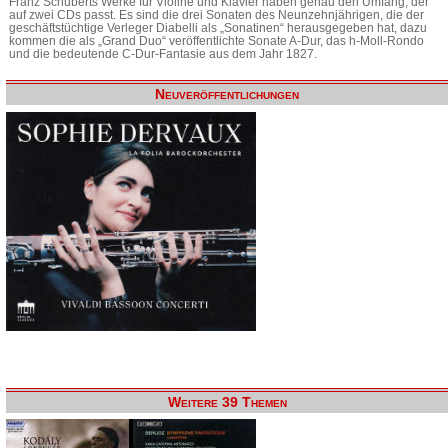
Franz Schuberts Werke für Violine und Klavier haben genau den Umfang, der
auf zwei CDs passt. Es sind die drei Sonaten des Neunzehnjährigen, die der
geschäftstüchtige Verleger Diabelli als „Sonatinen“ herausgegeben hat, dazu
kommen die als „Grand Duo“ veröffentlichte Sonate A-Dur, das h-Moll-Rondo
und die bedeutende C-Dur-Fantasie aus dem Jahr 1827.
Neuveröffentlichungen
Weitere 39 Themen