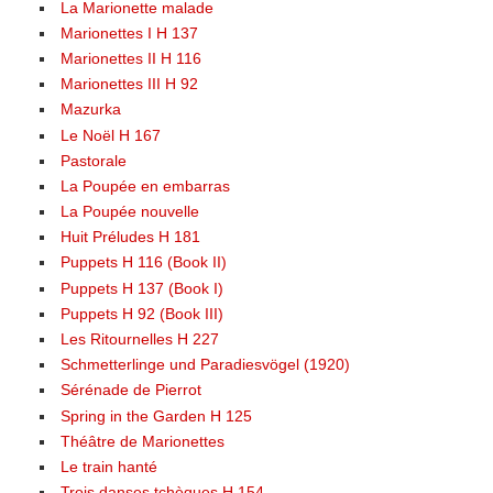
La Marionette malade
Marionettes I H 137
Marionettes II H 116
Marionettes III H 92
Mazurka
Le Noël H 167
Pastorale
La Poupée en embarras
La Poupée nouvelle
Huit Préludes H 181
Puppets H 116 (Book II)
Puppets H 137 (Book I)
Puppets H 92 (Book III)
Les Ritournelles H 227
Schmetterlinge und Paradiesvögel (1920)
Sérénade de Pierrot
Spring in the Garden H 125
Théâtre de Marionettes
Le train hanté
Trois danses tchèques H 154