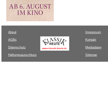
About
Impressum
AGBs
Kontakt
Datenschutz
Mediadaten
Haftungsausschluss
Sitemap