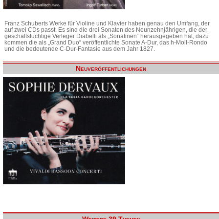
Franz Schuberts Werke für Violine und Klavier haben genau den Umfang, der
auf zwei CDs passt. Es sind die drei Sonaten des Neunzehnjährigen, die der
geschäftstüchtige Verleger Diabelli als „Sonatinen“ herausgegeben hat, dazu
kommen die als „Grand Duo“ veröffentlichte Sonate A-Dur, das h-Moll-Rondo
und die bedeutende C-Dur-Fantasie aus dem Jahr 1827.
Neuveröffentlichungen