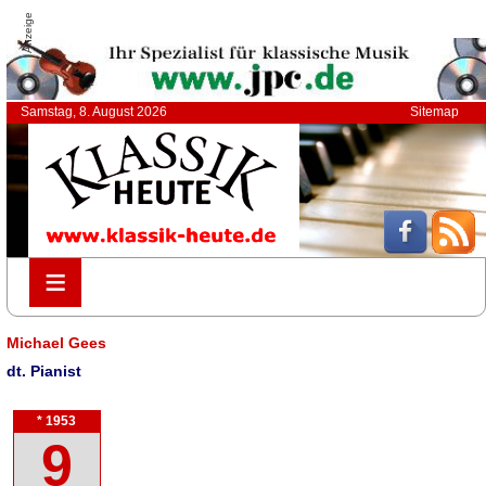
Anzeige
Samstag, 8. August 2026
Sitemap
≡
≡
Michael Gees
dt. Pianist
* 1953
9