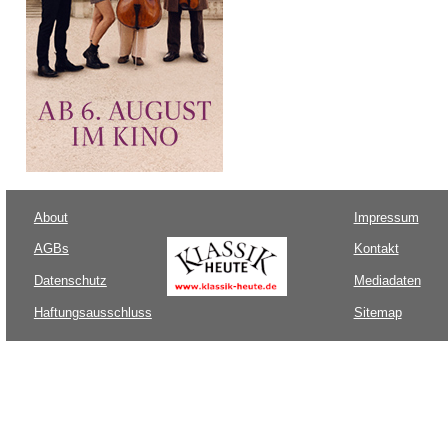
About
Impressum
AGBs
Kontakt
Datenschutz
Mediadaten
Haftungsausschluss
Sitemap