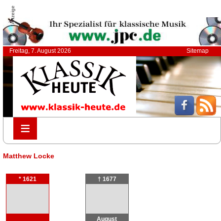
Anzeige
Freitag, 7. August 2026
Sitemap
≡
≡
Matthew Locke
* 1621
† 1677
August