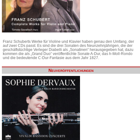
Franz Schuberts Werke für Violine und Klavier haben genau den Umfang, der
auf zwei CDs passt. Es sind die drei Sonaten des Neunzehnjährigen, die der
geschäftstüchtige Verleger Diabelli als „Sonatinen“ herausgegeben hat, dazu
kommen die als „Grand Duo“ veröffentlichte Sonate A-Dur, das h-Moll-Rondo
und die bedeutende C-Dur-Fantasie aus dem Jahr 1827.
Neuveröffentlichungen