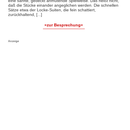
eine sanfte, gedeckt anmutende Spielweise. Das heißt nicht,
daß die Stücke einander angeglichen werden. Die schnellen
Sätze etwa der Locke-Suiten, die fein schattiert,
zurückhaltend, [...]
»zur Besprechung«
Anzeige