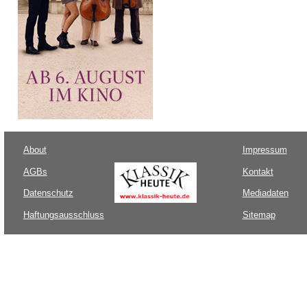
About
Impressum
AGBs
Kontakt
Datenschutz
Mediadaten
Haftungsausschluss
Sitemap