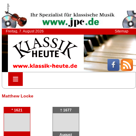
Anzeige
Freitag, 7. August 2026
Sitemap
≡
≡
Matthew Locke
* 1621
† 1677
August