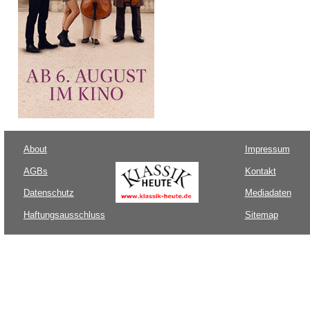
About
Impressum
AGBs
Kontakt
Datenschutz
Mediadaten
Haftungsausschluss
Sitemap