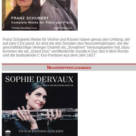
Franz Schuberts Werke für Violine und Klavier haben genau den Umfang, der
auf zwei CDs passt. Es sind die drei Sonaten des Neunzehnjährigen, die der
geschäftstüchtige Verleger Diabelli als „Sonatinen“ herausgegeben hat, dazu
kommen die als „Grand Duo“ veröffentlichte Sonate A-Dur, das h-Moll-Rondo
und die bedeutende C-Dur-Fantasie aus dem Jahr 1827.
Neuveröffentlichungen