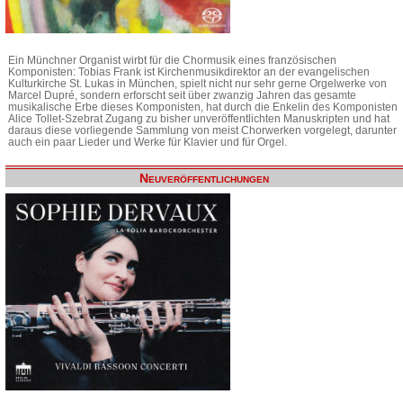
Ein Münchner Organist wirbt für die Chormusik eines französischen
Komponisten: Tobias Frank ist Kirchenmusikdirektor an der evangelischen
Kulturkirche St. Lukas in München, spielt nicht nur sehr gerne Orgelwerke von
Marcel Dupré, sondern erforscht seit über zwanzig Jahren das gesamte
musikalische Erbe dieses Komponisten, hat durch die Enkelin des Komponisten
Alice Tollet-Szebrat Zugang zu bisher unveröffentlichten Manuskripten und hat
daraus diese vorliegende Sammlung von meist Chorwerken vorgelegt, darunter
auch ein paar Lieder und Werke für Klavier und für Orgel.
Neuveröffentlichungen