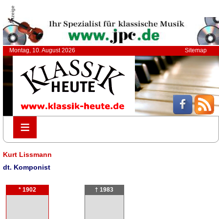
Anzeige
Montag, 10. August 2026
Sitemap
≡
≡
Kurt Lissmann
dt. Komponist
* 1902
† 1983