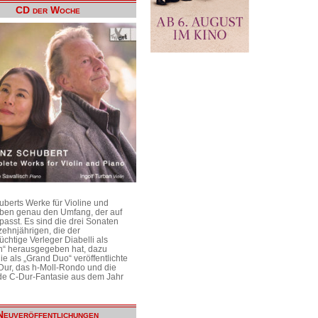
CD der Woche
uberts Werke für Violine und
aben genau den Umfang, der auf
passt. Es sind die drei Sonaten
ehnjährigen, die der
üchtige Verleger Diabelli als
n“ herausgegeben hat, dazu
e als „Grand Duo“ veröffentlichte
Dur, das h-Moll-Rondo und die
e C-Dur-Fantasie aus dem Jahr
Neuveröffentlichungen