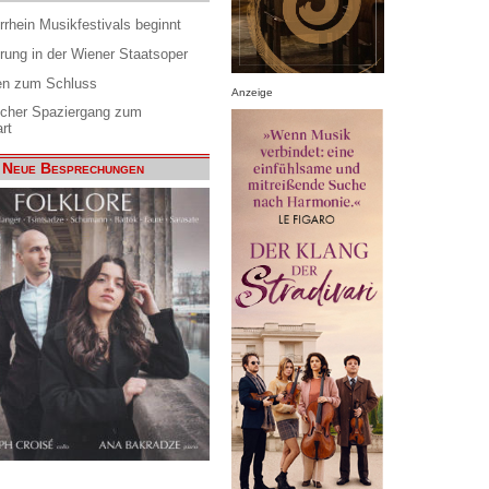
rrhein Musikfestivals beginnt
rung in der Wiener Staatsoper
en zum Schluss
Anzeige
scher Spaziergang zum
rt
Neue Besprechungen