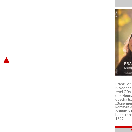
▲
Franz Sch
Klavier h
zwei CDs 
des Neunz
geschäftst
„Sonatine
kommen di
Sonate A-
bedeutend
1827.