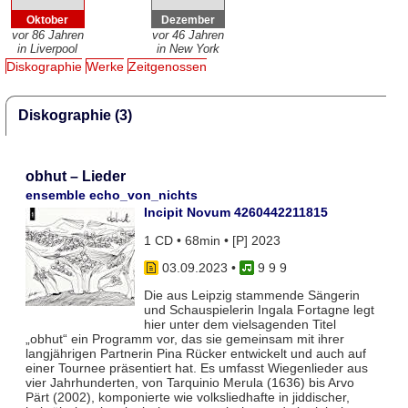
Oktober
Dezember
vor 86 Jahren
vor 46 Jahren
in Liverpool
in New York
Diskographie
Werke
Zeitgenossen
Diskographie (3)
obhut – Lieder
ensemble echo_von_nichts
Incipit Novum 4260442211815
1 CD • 68min • [P] 2023
03.09.2023
•
9 9 9
Die aus Leipzig stammende Sängerin
und Schauspielerin Ingala Fortagne legt
hier unter dem vielsagenden Titel
„obhut“ ein Programm vor, das sie gemeinsam mit ihrer
langjährigen Partnerin Pina Rücker entwickelt und auch auf
einer Tournee präsentiert hat. Es umfasst Wiegenlieder aus
vier Jahrhunderten, von Tarquinio Merula (1636) bis Arvo
Pärt (2002), komponierte wie volksliedhafte in jiddischer,