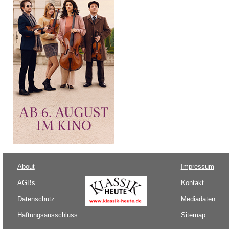
About
Impressum
AGBs
Kontakt
Datenschutz
Mediadaten
Haftungsausschluss
Sitemap