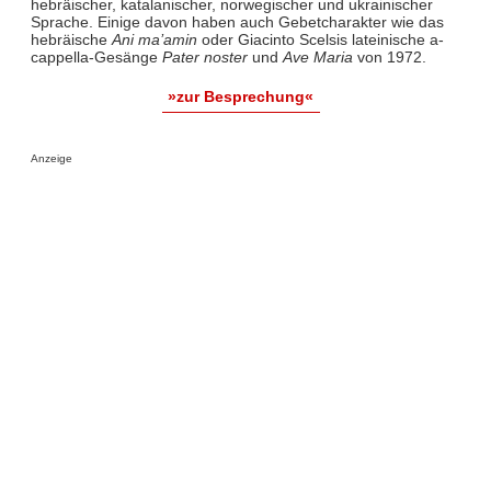
hebräischer, katalanischer, norwegischer und ukrainischer
Sprache. Einige davon haben auch Gebetcharakter wie das
hebräische
Ani ma’amin
oder Giacinto Scelsis lateinische a-
cappella-Gesänge
Pater noster
und
Ave Maria
von 1972.
»zur Besprechung«
Anzeige