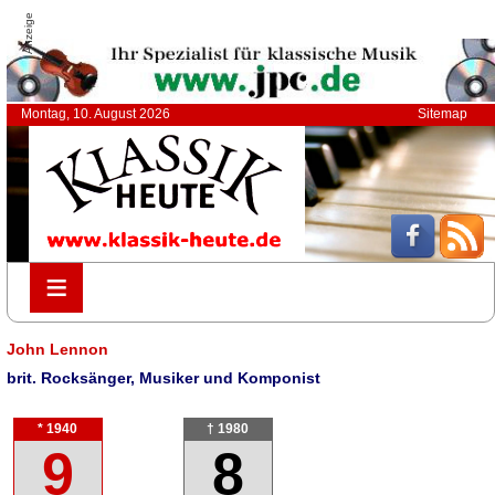
Anzeige
Montag, 10. August 2026
Sitemap
≡
≡
John Lennon
brit. Rocksänger, Musiker und Komponist
* 1940
† 1980
9
8