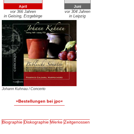
April
Juni
vor 366 Jahren
vor 304 Jahren
in Geising, Erzgebirge
in Leipzig
Johann Kuhnau / Concerto
»Bestellungen bei jpc«
Biographie
Diskographie
Werke
Zeitgenossen