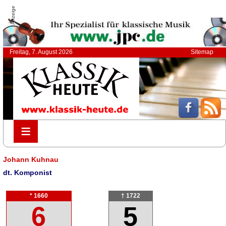
Anzeige
Freitag, 7. August 2026
Sitemap
≡
≡
Johann Kuhnau
dt. Komponist
* 1660
† 1722
6
5