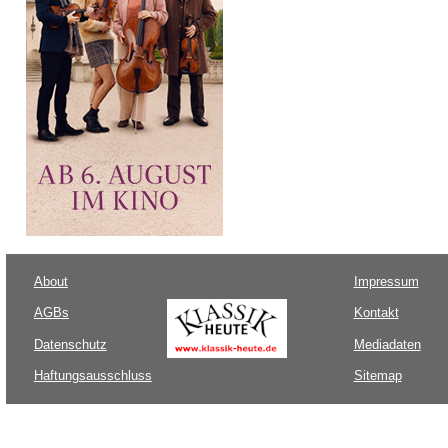
About
Impressum
AGBs
Kontakt
Datenschutz
Mediadaten
Haftungsausschluss
Sitemap