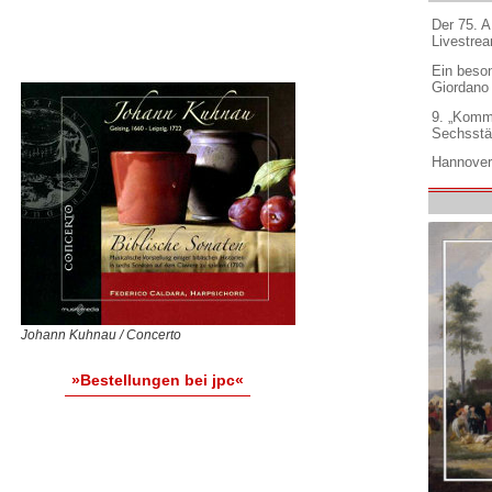
Der 75. 
Livestre
Ein beso
Giordano
9. „Komm
Sechsstä
Hannover
Johann Kuhnau / Concerto
»Bestellungen bei jpc«