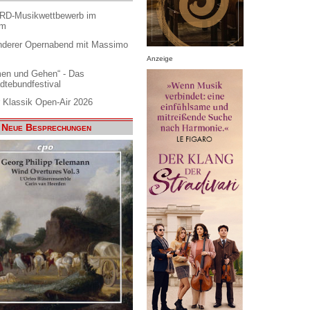
ARD-Musikwettbewerb im
am
nderer Opernabend mit Massimo
Anzeige
en und Gehen“ - Das
dtebundfestival
 Klassik Open-Air 2026
Neue Besprechungen