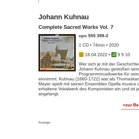
Johann Kuhnau
Complete Sacred Works Vol. 7
cpo 555 399-2
1 CD • 74min • 2020
18.04.2022
•
9 9 10
Wer sich je mit der Geschichte
Johann Kuhnau gestoßen sein, 
Programmmusikwerke für seine
einnimmt. Kuhnau (1660-1722) war als Thomaskant
Meyer spielt mit seinen Ensembles Opella musica 
erhaltene Vokalwerk des Komponisten ein und ist je
angelangt.
»zur B
Anzeige