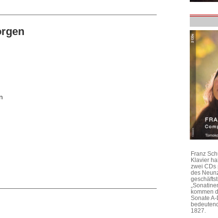
orgen
n
Franz Sch
Klavier h
zwei CDs 
des Neunz
geschäftst
„Sonatine
kommen di
Sonate A-
bedeutend
1827.