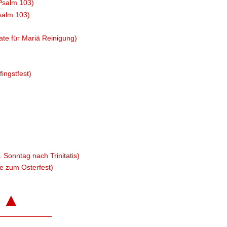
Psalm 103)
salm 103)
ate für Mariä Reinigung)
ingstfest)
 Sonntag nach Trinitatis)
te zum Osterfest)
▲