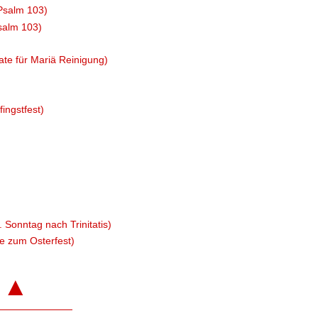
Psalm 103)
salm 103)
ate für Mariä Reinigung)
ingstfest)
 Sonntag nach Trinitatis)
te zum Osterfest)
▲