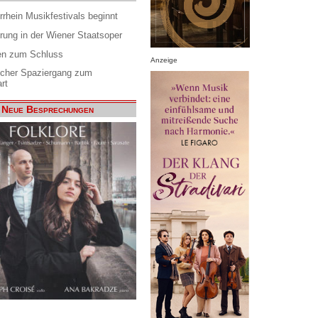
rrhein Musikfestivals beginnt
rung in der Wiener Staatsoper
en zum Schluss
Anzeige
scher Spaziergang zum
rt
Neue Besprechungen