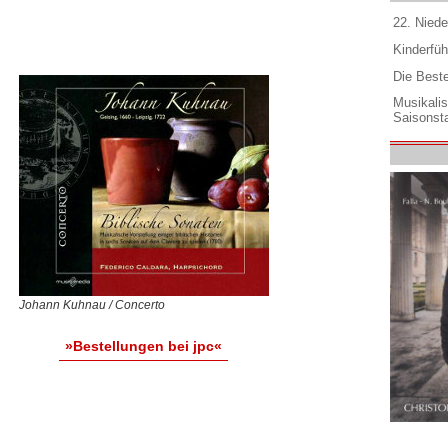
22. Niede
Kinderfüh
Die Best
Musikali
Saisonsta
Johann Kuhnau / Concerto
»Bestellungen bei jpc«