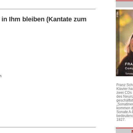
 in Ihm bleiben (Kantate zum
n
Franz Sch
Klavier h
zwei CDs 
des Neunz
geschäftst
„Sonatine
kommen di
Sonate A-
bedeutend
1827.