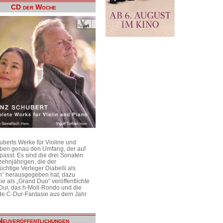
CD der Woche
uberts Werke für Violine und
aben genau den Umfang, der auf
passt. Es sind die drei Sonaten
ehnjährigen, die der
üchtige Verleger Diabelli als
n“ herausgegeben hat, dazu
e als „Grand Duo“ veröffentlichte
Dur, das h-Moll-Rondo und die
e C-Dur-Fantasie aus dem Jahr
Neuveröffentlichungen