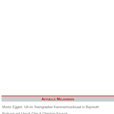
Aktuelle Meldungen
Moritz Eggert. UA im Steingraeber Kammermusiksaal in Bayreuth
Podcast mit Unsuk Chin & Christian Fausch