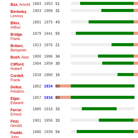
1883
1953
51
Bax
, Arnold
1903
1989
31
Berkeley
,
Lennox
1891
1975
43
Bliss
,
Arthur
1879
1941
55
Bridge
,
Frank
1913
1976
21
Britten
,
Benjamin
1900
1996
34
Bush
, Alan
1904
1959
30
Clifford
,
Hubert
1918
1980
16
Cordell
,
Frank
1862
1934
60
Delius
,
Frédéric
1857
1934
60
Elgar
,
Edward
1885
1918
33
Farrar
,
Ernest
1901
1956
33
Finzi
,
Gerald
1880
1939
54
Foulds
,
John