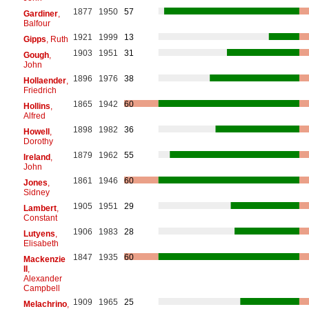
1877
1950
57
Gardiner
,
Balfour
1921
1999
13
Gipps
, Ruth
1903
1951
31
Gough
,
John
1896
1976
38
Hollaender
,
Friedrich
1865
1942
60
Hollins
,
Alfred
1898
1982
36
Howell
,
Dorothy
1879
1962
55
Ireland
,
John
1861
1946
60
Jones
,
Sidney
1905
1951
29
Lambert
,
Constant
1906
1983
28
Lutyens
,
Elisabeth
1847
1935
60
Mackenzie
II
,
Alexander
Campbell
1909
1965
25
Melachrino
,