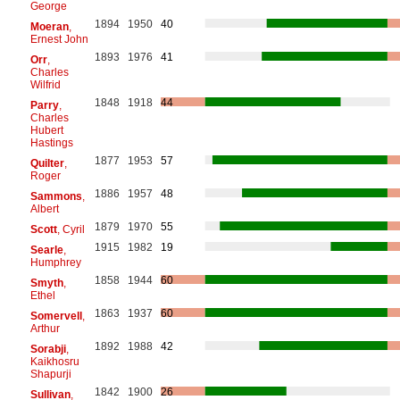
George
1894
1950
40
Moeran
,
Ernest John
1893
1976
41
Orr
,
Charles
Wilfrid
1848
1918
44
Parry
,
Charles
Hubert
Hastings
1877
1953
57
Quilter
,
Roger
1886
1957
48
Sammons
,
Albert
1879
1970
55
Scott
, Cyril
1915
1982
19
Searle
,
Humphrey
1858
1944
60
Smyth
,
Ethel
1863
1937
60
Somervell
,
Arthur
1892
1988
42
Sorabji
,
Kaikhosru
Shapurji
1842
1900
26
Sullivan
,