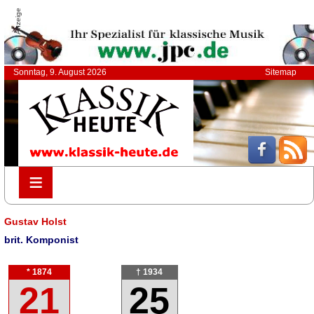
Anzeige
Sonntag, 9. August 2026
Sitemap
≡
≡
Gustav Holst
brit. Komponist
* 1874
† 1934
21
25