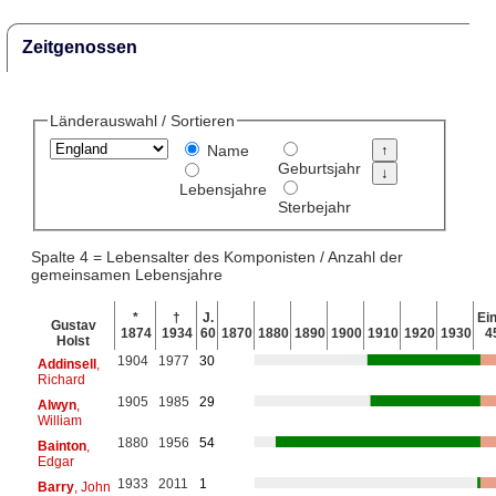
Zeitgenossen
Länderauswahl / Sortieren
Name
Geburtsjahr
Lebensjahre
Sterbejahr
Spalte 4 = Lebensalter des Komponisten / Anzahl der
gemeinsamen Lebensjahre
*
†
J.
Ein
Gustav
1874
1934
60
1870
1880
1890
1900
1910
1920
1930
4
Holst
1904
1977
30
Addinsell
,
Richard
1905
1985
29
Alwyn
,
William
1880
1956
54
Bainton
,
Edgar
1933
2011
1
Barry
, John