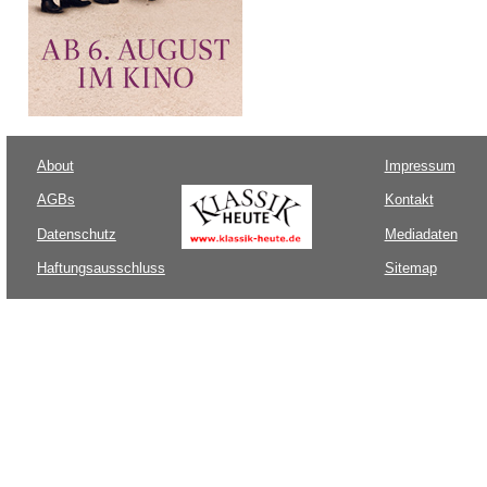
About
Impressum
AGBs
Kontakt
Datenschutz
Mediadaten
Haftungsausschluss
Sitemap