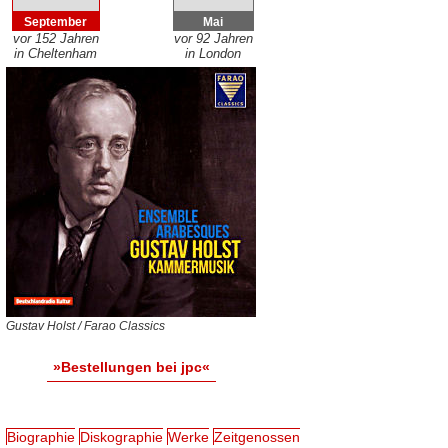
September
Mai
vor 152 Jahren
vor 92 Jahren
in Cheltenham
in London
Gustav Holst / Farao Classics
»Bestellungen bei jpc«
Biographie
Diskographie
Werke
Zeitgenossen