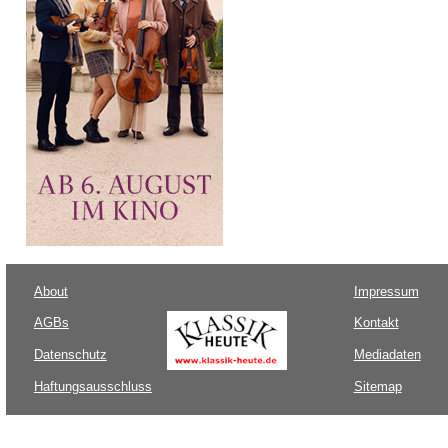
About
Impressum
AGBs
Kontakt
Datenschutz
Mediadaten
Haftungsausschluss
Sitemap