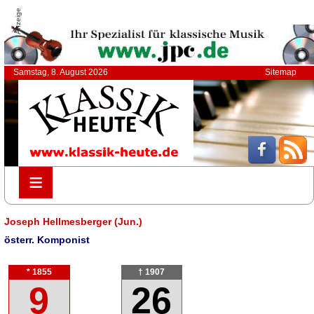
Anzeige
Samstag, 8. August 2026
Sitemap
≡
≡
Joseph Hellmesberger (Jun.)
österr. Komponist
* 1855
† 1907
9
26