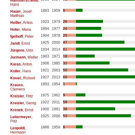
Hammerschmid
,
Hans
1883
1959
6
Hauer
, Josef
Matthias
1923
1979
26
Heiller
, Anton
1894
1977
24
Hofer
, Maria
1904
1978
25
Igelhoff
, Peter
1925
2000
47
Jandl
, Ernst
1934
2014
61
Jürgens
, Udo
1903
1971
18
Jurmann
, Walter
1906
1985
32
Karas
, Anton
1921
2003
50
Koller
, Hans
1927
2013
60
Kovac
, Roland
1893
1954
1
Krauss
,
Clemens
1875
1962
9
Kreisler
, Fritz
1922
2011
58
Kreisler
, Georg
1900
1991
38
Krenek
, Ernst
1925
2006
53
Leitermeyer
,
Fritz
1888
1959
6
Leopoldi
,
Hermann