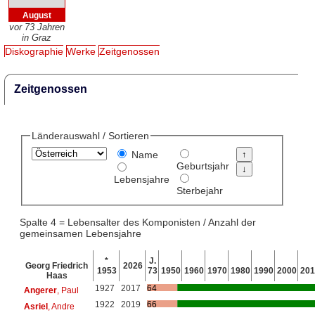
August
vor 73 Jahren
in Graz
Diskographie
Werke
Zeitgenossen
Zeitgenossen
Länderauswahl / Sortieren
Name
Geburtsjahr
Lebensjahre
Sterbejahr
Spalte 4 = Lebensalter des Komponisten / Anzahl der
gemeinsamen Lebensjahre
*
J.
Georg Friedrich
2026
1953
73
1950
1960
1970
1980
1990
2000
201
Haas
1927
2017
64
Angerer
, Paul
1922
2019
66
Asriel
, Andre