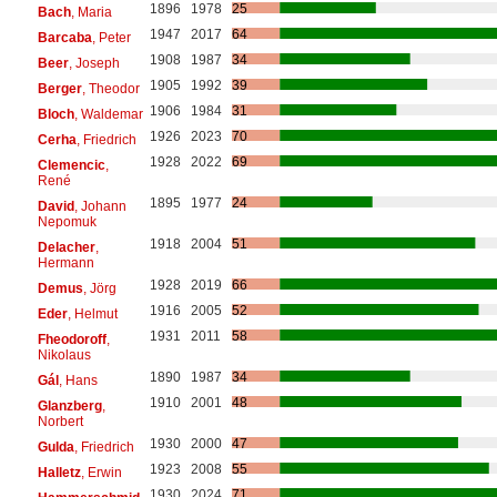
1896
1978
25
Bach
, Maria
1947
2017
64
Barcaba
, Peter
1908
1987
34
Beer
, Joseph
1905
1992
39
Berger
, Theodor
1906
1984
31
Bloch
, Waldemar
1926
2023
70
Cerha
, Friedrich
1928
2022
69
Clemencic
,
René
1895
1977
24
David
, Johann
Nepomuk
1918
2004
51
Delacher
,
Hermann
1928
2019
66
Demus
, Jörg
1916
2005
52
Eder
, Helmut
1931
2011
58
Fheodoroff
,
Nikolaus
1890
1987
34
Gál
, Hans
1910
2001
48
Glanzberg
,
Norbert
1930
2000
47
Gulda
, Friedrich
1923
2008
55
Halletz
, Erwin
1930
2024
71