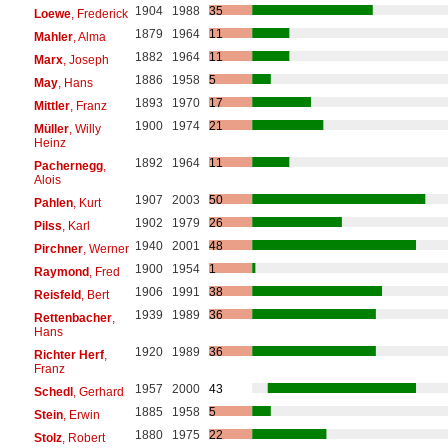
1904
1988
35
Loewe
, Frederick
1879
1964
11
Mahler
, Alma
1882
1964
11
Marx
, Joseph
1886
1958
5
May
, Hans
1893
1970
17
Mittler
, Franz
1900
1974
21
Müller
, Willy
Heinz
1892
1964
11
Pachernegg
,
Alois
1907
2003
50
Pahlen
, Kurt
1902
1979
26
Pilss
, Karl
1940
2001
48
Pirchner
, Werner
1900
1954
1
Raymond
, Fred
1906
1991
38
Reisfeld
, Bert
1939
1989
36
Rettenbacher
,
Hans
1920
1989
36
Richter Herf
,
Franz
1957
2000
43
Schedl
, Gerhard
1885
1958
5
Stein
, Erwin
1880
1975
22
Stolz
, Robert