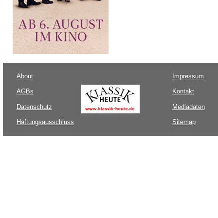
About
Impressum
AGBs
Kontakt
Datenschutz
Mediadaten
Haftungsausschluss
Sitemap