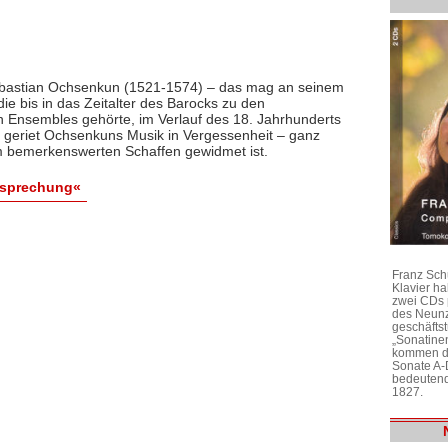
bastian Ochsenkun (1521-1574) – das mag an seinem
die bis in das Zeitalter des Barocks zu den
 Ensembles gehörte, im Verlauf des 18. Jahrhunderts
n geriet Ochsenkuns Musik in Vergessenheit – ganz
m bemerkenswerten Schaffen gewidmet ist.
esprechung«
Franz Sch
Klavier h
zwei CDs 
des Neunz
geschäftst
„Sonatine
kommen di
Sonate A-
bedeutend
1827.