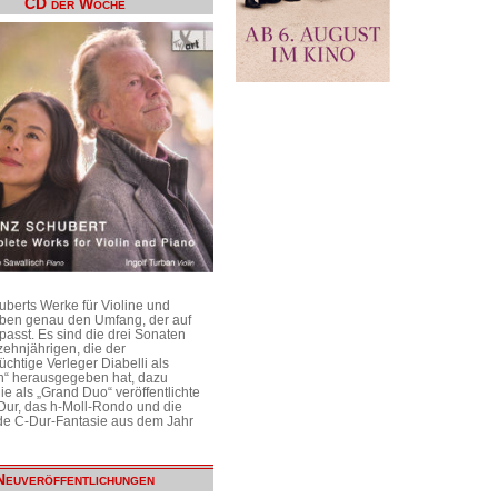
CD der Woche
uberts Werke für Violine und
aben genau den Umfang, der auf
passt. Es sind die drei Sonaten
ehnjährigen, die der
üchtige Verleger Diabelli als
n“ herausgegeben hat, dazu
e als „Grand Duo“ veröffentlichte
Dur, das h-Moll-Rondo und die
e C-Dur-Fantasie aus dem Jahr
Neuveröffentlichungen